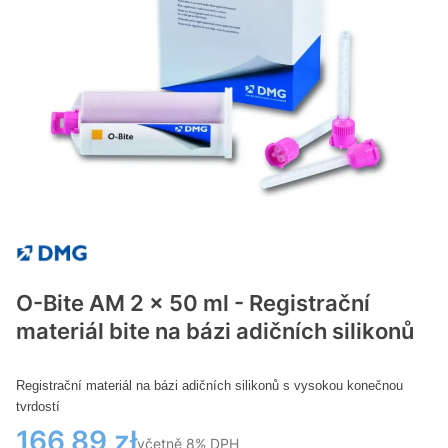
O-Bite AM 2 x 50 ml - Registrační
materiál bite na bázi adičních silikonů
Registrační materiál na bázi adičních silikonů s vysokou konečnou
tvrdostí
Cena
166,89 zł
včetně 8% DPH
včetně
8%
DPH