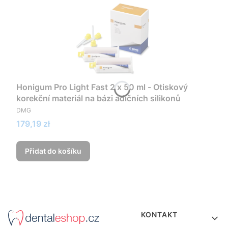
Honigum Pro Light Fast 2 x 50 ml - Otiskový
korekční materiál na bázi adičních silikonů
VÝROBCE
DMG
Cena
179,19 zł
Přidat do košíku
Menu v zápatí
KONTAKT