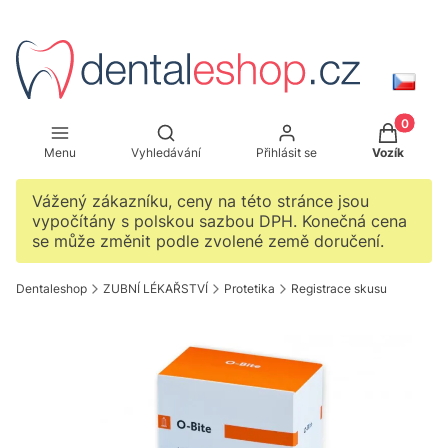
Produkty 
Otevřít vyhledávač
Menu
Vyhledávání
Přihlásit se
Vozík
Vážený zákazníku, ceny na této stránce jsou
vypočítány s polskou sazbou DPH. Konečná cena
se může změnit podle zvolené země doručení.
Dentaleshop
ZUBNÍ LÉKAŘSTVÍ
Protetika
Registrace skusu