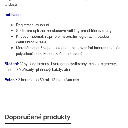
tvrdostí
Indikace:
Registrace kousnutí
Směs pro aplikaci na skusové vidličky pro obličejové luky
Klíčový materiál, např. pro intraorální registraci metodou
centrálního kužele
Materiál nepoužívejte společně s otiskovacími hmotami na bázi
polyetherů nebo kondenzačních silikonů
Složení:
Vinylpolysiloxany, hydrogenpolysiloxany, plniva, pigmenty,
chemické přísady, platinový katalyzátor
Balení:
2 kartuše po 50 ml, 12 hrotů Automix
Doporučené produkty