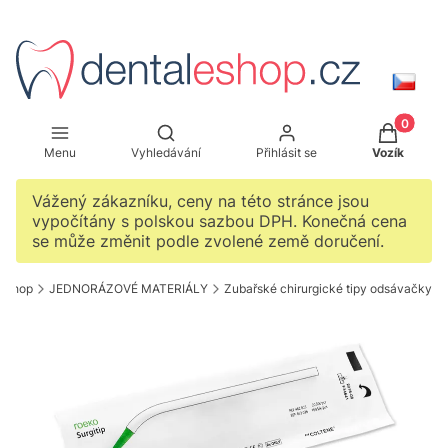
Produkty 
Otevřít vyhledávač
Menu
Vyhledávání
Přihlásit se
Vozík
Vážený zákazníku, ceny na této stránce jsou
vypočítány s polskou sazbou DPH. Konečná cena
se může změnit podle zvolené země doručení.
leshop
JEDNORÁZOVÉ MATERIÁLY
Zubařské chirurgické tipy odsávačky