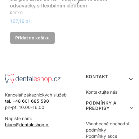
odsávačky s flexibilním kloubem
VÝROBCE
ROEKO
Cena
167,19 zł
Přidat do košíku
Menu v zápatí
KONTAKT
Kontaktujte nás
Kancelář zákaznických služeb
tel. +48 601 685 590
PODMÍNKY A
pn-pt. 10.00-16.00
PŘEDPISY
Napište nám:
Všeobecné obchodní
biuro@dentaleshop.pl
podmínky
Podmínky akce