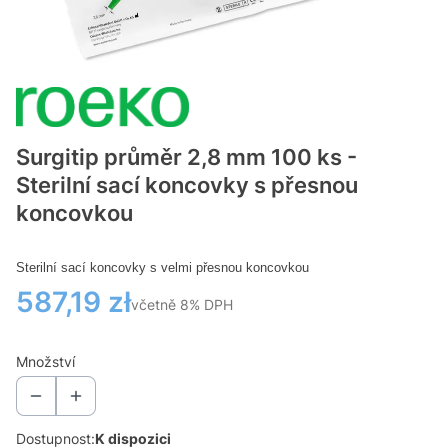
Surgitip průměr 2,8 mm 100 ks -
Sterilní sací koncovky s přesnou
koncovkou
Sterilní sací koncovky s velmi přesnou koncovkou
Cena
587,19 zł
včetně 8% DPH
včetně
8%
DPH
Množství
Dostupnost:
K dispozici