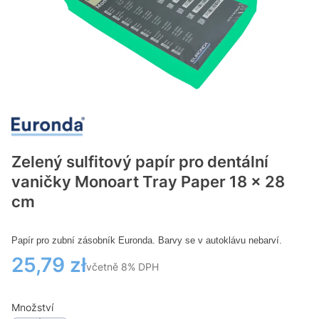
Zelený sulfitový papír pro dentální
vaničky Monoart Tray Paper 18 x 28
cm
Papír pro zubní zásobník Euronda.
Barvy se v autoklávu nebarví.
Cena
25,79 zł
včetně 8% DPH
včetně
8%
DPH
Množství