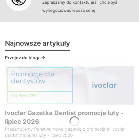
Zapraszamy do kontaktu jeśli chciałbyś
wynegocjować lepszą cenę
Najnowsze artykuły
Przejdź do bloga
Ivoclar Gazetka Dentist promocje luty -
lipiec 2026
Prezentujemy Państwu nową gazetkę z promocjami ivoclar
dentist na okres luty - lipiec 2026