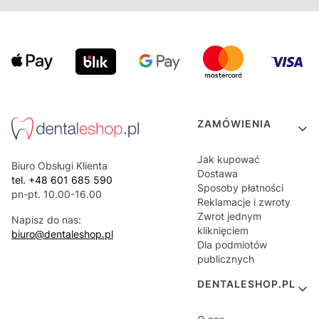
Linki w stopce
ZAMÓWIENIA
Jak kupować
Biuro Obsługi Klienta
Dostawa
tel. +48 601 685 590
Sposoby płatności
pn-pt. 10.00-16.00
Reklamacje i zwroty
Zwrot jednym
Napisz do nas:
kliknięciem
biuro@dentaleshop.pl
Dla podmiotów
publicznych
DENTALESHOP.PL