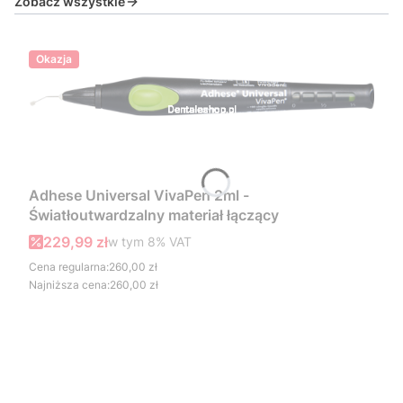
Zobacz wszystkie
Okazja
Adhese Universal VivaPen 2ml -
Światłoutwardzalny materiał łączący
Cena promocyjna brutto
229,99 zł
w tym %s VAT
w tym
8%
VAT
Cena regularna:
260,00 zł
Najniższa cena:
260,00 zł