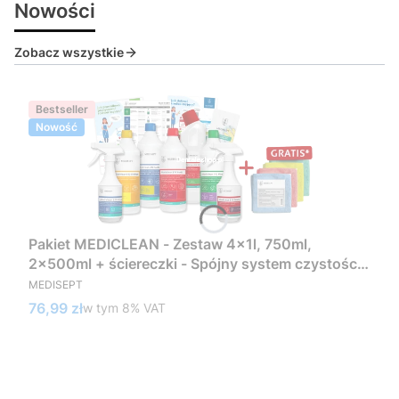
Nowości
Zobacz wszystkie
Bestseller
Nowość
Pakiet MEDICLEAN - Zestaw 4x1l, 750ml,
2x500ml + ściereczki - Spójny system czystości
PRODUCENT
w standardzie medycznym
MEDISEPT
Cena brutto
76,99 zł
w tym %s VAT
w tym
8%
VAT