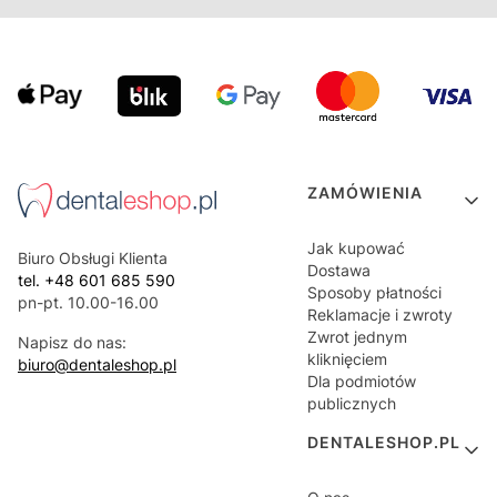
Linki w stopce
ZAMÓWIENIA
Jak kupować
Biuro Obsługi Klienta
Dostawa
tel. +48 601 685 590
Sposoby płatności
pn-pt. 10.00-16.00
Reklamacje i zwroty
Zwrot jednym
Napisz do nas:
kliknięciem
biuro@dentaleshop.pl
Dla podmiotów
publicznych
DENTALESHOP.PL