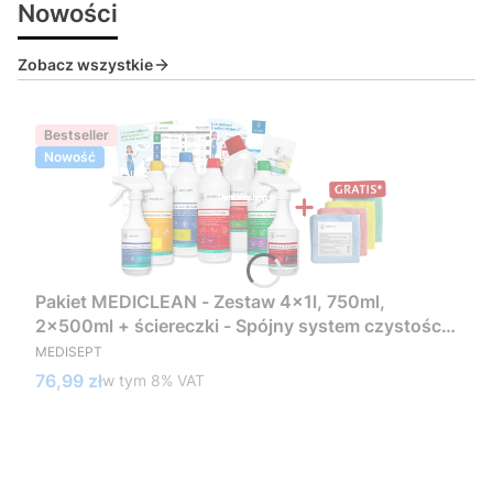
Nowości
Zobacz wszystkie
Bestseller
Nowość
Pakiet MEDICLEAN - Zestaw 4x1l, 750ml,
2x500ml + ściereczki - Spójny system czystości
PRODUCENT
w standardzie medycznym
MEDISEPT
Cena brutto
76,99 zł
w tym %s VAT
w tym
8%
VAT