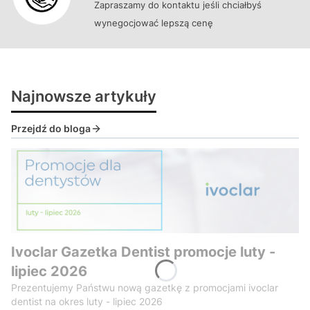
Zapraszamy do kontaktu jeśli chciałbyś
wynegocjować lepszą cenę
Najnowsze artykuły
Przejdź do bloga
Ivoclar Gazetka Dentist promocje luty -
lipiec 2026
Prezentujemy Państwu nową gazetkę z promocjami ivoclar
dentist na okres luty - lipiec 2026