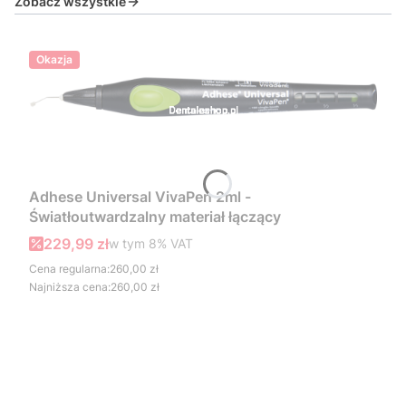
Zobacz wszystkie
Okazja
Adhese Universal VivaPen 2ml -
Światłoutwardzalny materiał łączący
Cena promocyjna brutto
229,99 zł
w tym %s VAT
w tym
8%
VAT
Cena regularna:
260,00 zł
Najniższa cena:
260,00 zł