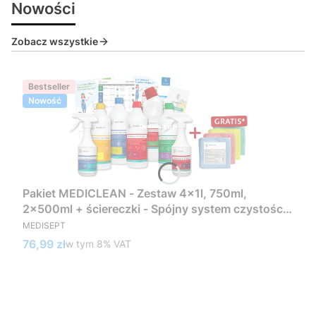
Nowości
Zobacz wszystkie
Bestseller
Nowość
Pakiet MEDICLEAN - Zestaw 4x1l, 750ml,
2x500ml + ściereczki - Spójny system czystości
PRODUCENT
w standardzie medycznym
MEDISEPT
Cena brutto
76,99 zł
w tym %s VAT
w tym
8%
VAT