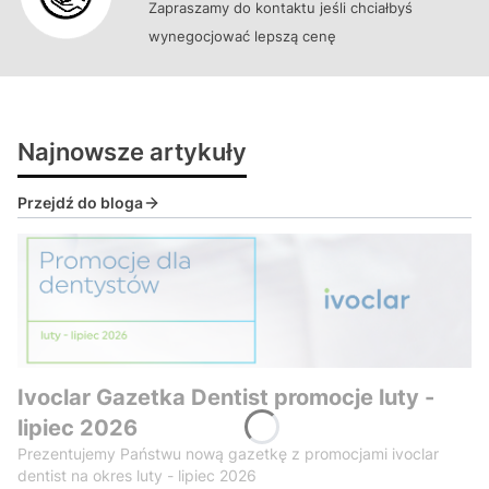
Zapraszamy do kontaktu jeśli chciałbyś
wynegocjować lepszą cenę
Najnowsze artykuły
Przejdź do bloga
Ivoclar Gazetka Dentist promocje luty -
lipiec 2026
Prezentujemy Państwu nową gazetkę z promocjami ivoclar
dentist na okres luty - lipiec 2026