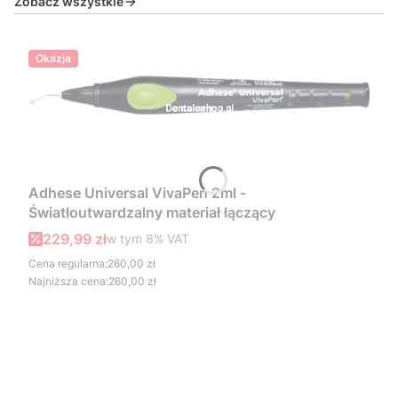
Zobacz wszystkie
Okazja
Adhese Universal VivaPen 2ml -
Światłoutwardzalny materiał łączący
Cena promocyjna brutto
229,99 zł
w tym %s VAT
w tym
8%
VAT
Cena regularna:
260,00 zł
Najniższa cena:
260,00 zł