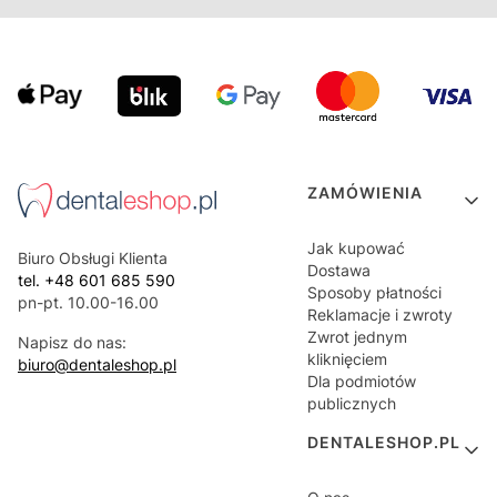
Linki w stopce
ZAMÓWIENIA
Jak kupować
Biuro Obsługi Klienta
Dostawa
tel. +48 601 685 590
Sposoby płatności
pn-pt. 10.00-16.00
Reklamacje i zwroty
Zwrot jednym
Napisz do nas:
kliknięciem
biuro@dentaleshop.pl
Dla podmiotów
publicznych
DENTALESHOP.PL