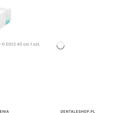
4-0 DS12 45 cm 1 szt.
 w stopce
ENIA
DENTALESHOP.PL