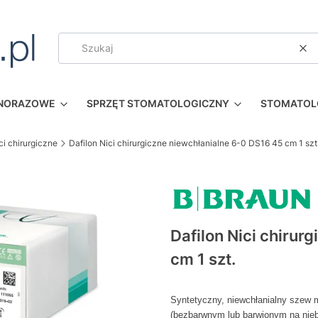
Wy
DNORAZOWE
SPRZĘT STOMATOLOGICZNY
STOMATOL
ci chirurgiczne
Dafilon Nici chirurgiczne niewchłanialne 6-0 DS16 45 cm 1 szt
Dafilon Nici chirur
cm 1 szt.
Syntetyczny, niewchłanialny szew 
(bezbarwnym lub barwionym na niebi