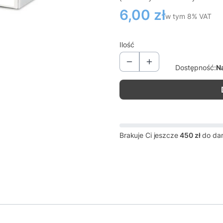
Cena
6,00 zł
w tym 8% VAT
w tym
8%
VAT
Ilość
Dostępność:
N
Brakuje Ci jeszcze
450 zł
do da