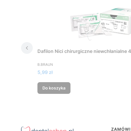
Dafilon Nici chirurgiczne niewchłanialne 
PRODUCENT
B.BRAUN
Cena
5,99 zł
Do koszyka
Linki
ZAMÓWI