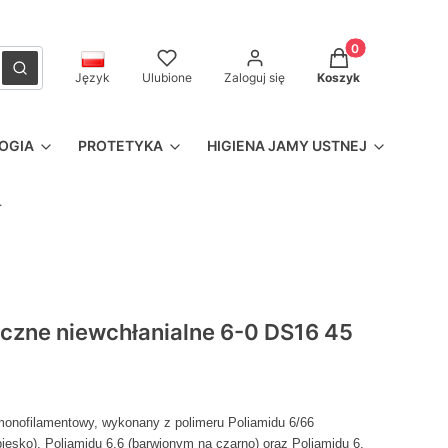
Produkty w kosz
czyść
Szukaj
Język
Ulubione
Zaloguj się
Koszyk
OGIA
PROTETYKA
HIGIENA JAMY USTNEJ
.
giczne niewchłanialne 6-0 DS16 45
monofilamentowy, wykonany z polimeru Poliamidu 6/66
esko), Poliamidu 6.6 (barwionym na czarno) oraz Poliamidu 6.