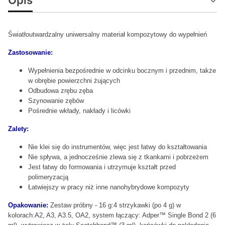
Światłoutwardzalny uniwersalny materiał kompozytowy do wypełnień
Zastosowanie:
Wypełnienia bezpośrednie w odcinku bocznym i przednim, także
w obrębie powierzchni żujących
Odbudowa zrębu zęba
Szynowanie zębów
Pośrednie wkłady, nakłady i licówki
Zalety:
Nie klei się do instrumentów, więc jest łatwy do kształtowania
Nie spływa, a jednocześnie zlewa się z tkankami i pobrzeżem
Jest łatwy do formowania i utrzymuje kształt przed
polimeryzacją
Łatwiejszy w pracy niż inne nanohybrydowe kompozyty
Opakowanie:
Zestaw próbny - 16 g:4 strzykawki (po 4 g) w
kolorach:A2, A3, A3.5, OA2, system łączący: Adper™ Single Bond 2 (6