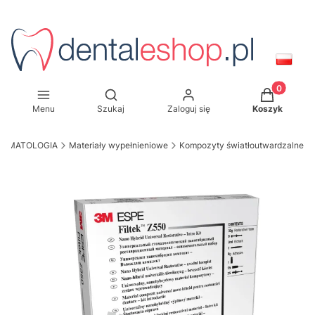
Produkty w
Otwórz wyszukiwarkę
Menu
Szukaj
Zaloguj się
Koszyk
TOMATOLOGIA
Materiały wypełnieniowe
Kompozyty światłoutwardzalne