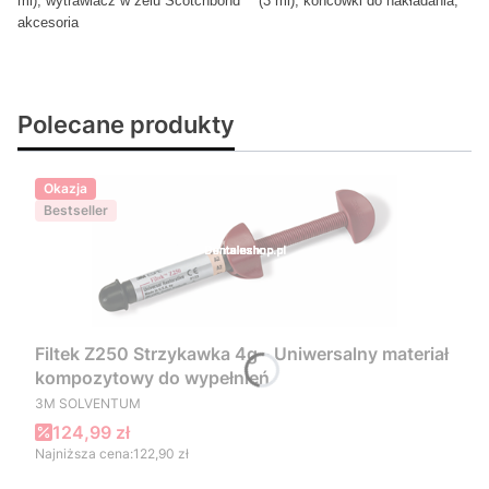
ml), wytrawiacz w żelu Scotchbond™ (3 ml), końcówki do nakładania,
akcesoria
Polecane produkty
Okazja
Bestseller
Filtek Z250 Strzykawka 4g - Uniwersalny materiał
kompozytowy do wypełnień
PRODUCENT
3M SOLVENTUM
Cena promocyjna
124,99 zł
Najniższa cena:
122,90 zł