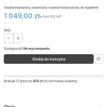
Światłoutwardzalny uniwersalny materiał kompozytowy do wypełnień
Cena
1 049,00 zł
w tym 8% VAT
w tym
8%
VAT
Ilość
Dostępność:
Na wyczerpaniu
Dodaj do koszyka
Brakuje Ci jeszcze
450 zł
do darmowej dostawy
Opis