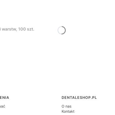
8 warstw, 100 szt.
 w stopce
ENIA
DENTALESHOP.PL
wać
O nas
Kontakt