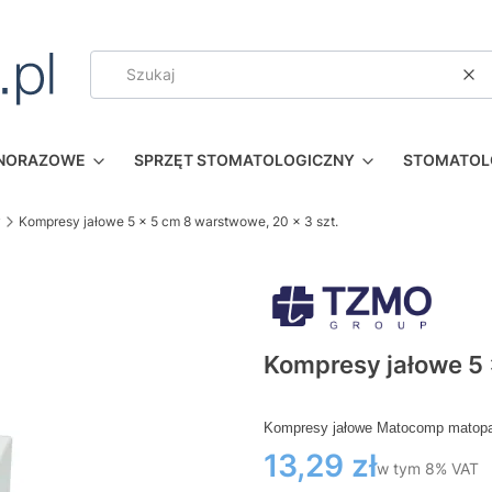
Wy
DNORAZOWE
SPRZĘT STOMATOLOGICZNY
STOMATOL
y
Kompresy jałowe 5 x 5 cm 8 warstwowe, 20 x 3 szt.
Kompresy jałowe 5 
Kompresy jałowe Matocomp matopat
Cena
13,29 zł
w tym 8% VAT
w tym
8%
VAT