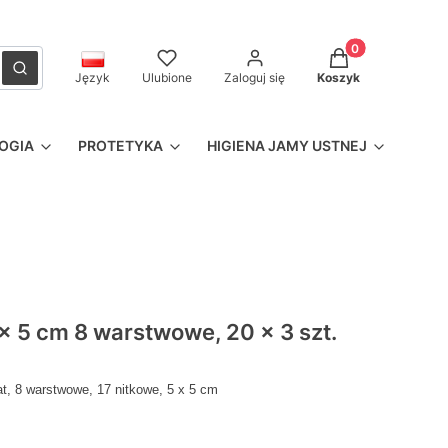
Produkty w kosz
czyść
Szukaj
Język
Ulubione
Zaloguj się
Koszyk
OGIA
PROTETYKA
HIGIENA JAMY USTNEJ
x 5 cm 8 warstwowe, 20 x 3 szt.
, 8 warstwowe, 17 nitkowe, 5 x 5 cm