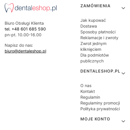
Linki w stopce
ZAMÓWIENIA
Jak kupować
Biuro Obsługi Klienta
Dostawa
tel. +48 601 685 590
Sposoby płatności
pn-pt. 10.00-16.00
Reklamacje i zwroty
Zwrot jednym
Napisz do nas:
kliknięciem
biuro@dentaleshop.pl
Dla podmiotów
publicznych
DENTALESHOP.PL
O nas
Kontakt
Regulamin
Regulaminy promocji
Polityka prywatności
MOJE KONTO