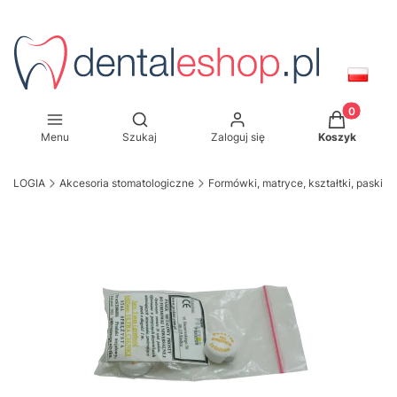
Produkty w
Otwórz wyszukiwarkę
Menu
Szukaj
Zaloguj się
Koszyk
TOLOGIA
Akcesoria stomatologiczne
Formówki, matryce, kształtki, paski