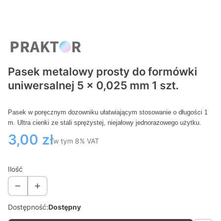
Pasek metalowy prosty do formówki
uniwersalnej 5 x 0,025 mm 1 szt.
Pasek w poręcznym dozowniku ułatwiającym stosowanie o długości 1
m. Ultra cienki ze stali sprężystej, niejałowy jednorazowego użytku.
Cena
3,00 zł
w tym 8% VAT
w tym
8%
VAT
Ilość
Dostępność:
Dostępny