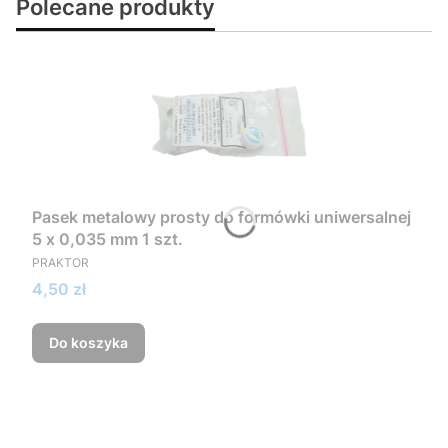
Polecane produkty
Pasek metalowy prosty do formówki uniwersalnej
5 x 0,035 mm 1 szt.
PRODUCENT
PRAKTOR
Cena
4,50 zł
Do koszyka