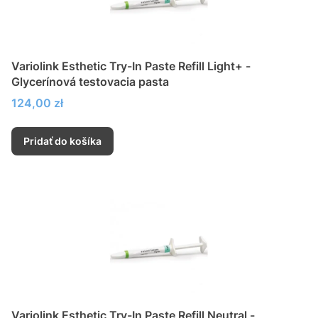
Variolink Esthetic Try-In Paste Refill Light+ -
Glycerínová testovacia pasta
Cena
124,00 zł
Pridať do košíka
Variolink Esthetic Try-In Paste Refill Neutral -