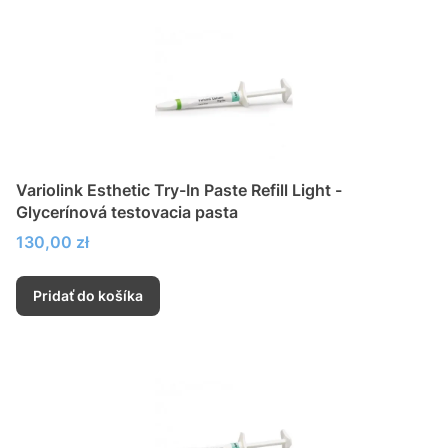
Variolink Esthetic Try-In Paste Refill Light -
Glycerínová testovacia pasta
Cena
130,00 zł
Pridať do košíka