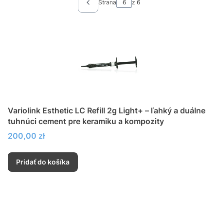
Strana
z 6
Predchádzajúce produkty
Variolink Esthetic LC Refill 2g Light+ – ľahký a duálne
tuhnúci cement pre keramiku a kompozity
Cena
200,00 zł
Pridať do košíka