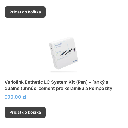
Pridať do košíka
Variolink Esthetic LC System Kit (Pen) – ľahký a
duálne tuhnúci cement pre keramiku a kompozity
Cena
990,00 zł
Pridať do košíka