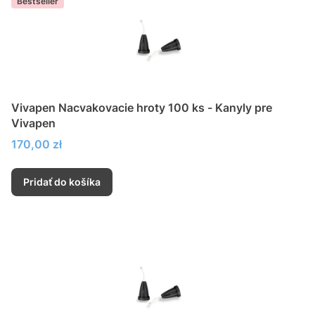
Bestseller
Vivapen Nacvakovacie hroty 100 ks - Kanyly pre
Vivapen
Cena
170,00 zł
Pridať do košíka