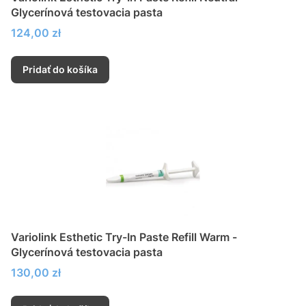
Glycerínová testovacia pasta
Cena
124,00 zł
Pridať do košíka
Variolink Esthetic Try-In Paste Refill Warm -
Glycerínová testovacia pasta
Cena
130,00 zł