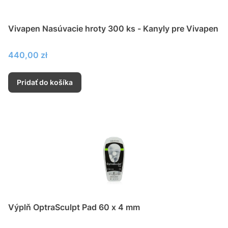
Vivapen Nasúvacie hroty 300 ks - Kanyly pre Vivapen
Cena
440,00 zł
Pridať do košíka
Výplň OptraSculpt Pad 60 x 4 mm