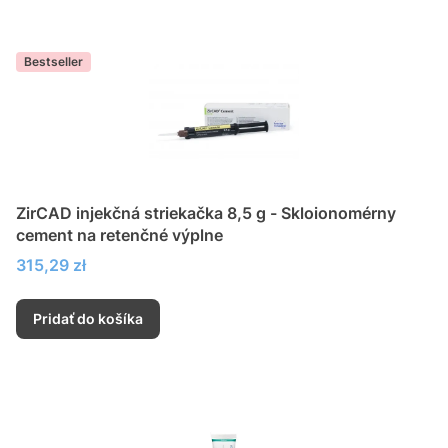
Bestseller
ZirCAD injekčná striekačka 8,5 g - Skloionomérny
cement na retenčné výplne
Cena
315,29 zł
Pridať do košíka