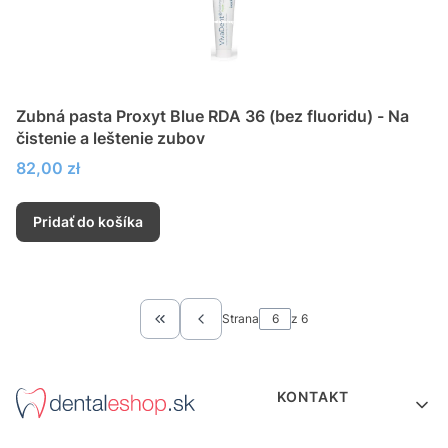
Zubná pasta Proxyt Blue RDA 36 (bez fluoridu) - Na
čistenie a leštenie zubov
Cena
82,00 zł
Pridať do košíka
Strana
z 6
Vrátiť sa na prvú stránku produktov
Ponuka v pätičk
KONTAKT