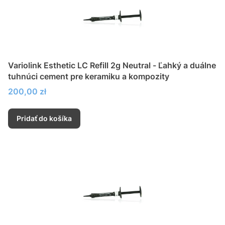
Variolink Esthetic LC Refill 2g Neutral - Ľahký a duálne
tuhnúci cement pre keramiku a kompozity
Cena
200,00 zł
Pridať do košíka