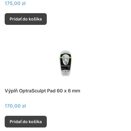
Cena
175,00 zł
Pridať do košíka
Výplň OptraSculpt Pad 60 x 6 mm
Cena
170,00 zł
Pridať do košíka