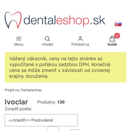
Produkty v
Otvoriť vyhľadávač
Menu
Hľadať
Prihlásiť sa
Košík
Vážený zákazník, ceny na tejto stránke sú
vypočítané s poľskou sadzbou DPH. Konečná
cena sa môže zmeniť v závislosti od zvolenej
krajiny doručenia.
Prejsť na:
Dentaleshop
Ivoclar
Produkty:
136
Zoznam produktov
Zoradiť podľa:
<<triediť>> Predvolené