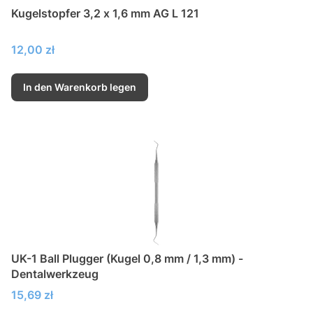
Kugelstopfer 3,2 x 1,6 mm AG L 121
Preis
12,00 zł
In den Warenkorb legen
UK-1 Ball Plugger (Kugel 0,8 mm / 1,3 mm) -
Dentalwerkzeug
Preis
15,69 zł