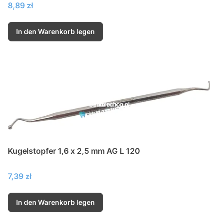
Preis
8,89 zł
In den Warenkorb legen
Kugelstopfer 1,6 x 2,5 mm AG L 120
Preis
7,39 zł
In den Warenkorb legen