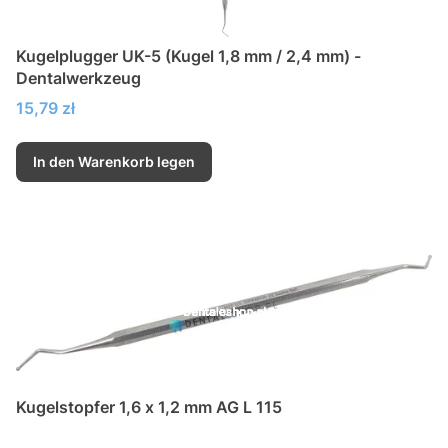
Kugelplugger UK-5 (Kugel 1,8 mm / 2,4 mm) -
Dentalwerkzeug
Preis
15,79 zł
In den Warenkorb legen
Kugelstopfer 1,6 x 1,2 mm AG L 115