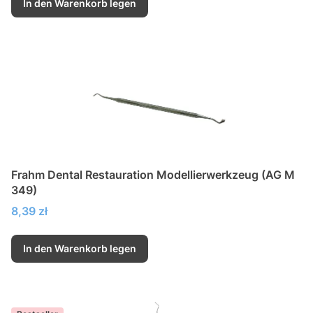
In den Warenkorb legen
Frahm Dental Restauration Modellierwerkzeug (AG M
349)
Preis
8,39 zł
In den Warenkorb legen