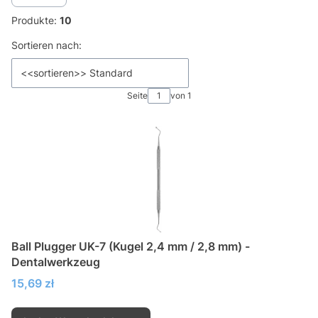
Produkte:
10
Produktliste
Sortieren nach:
<<sortieren>> Standard
Seite
von 1
Ball Plugger UK-7 (Kugel 2,4 mm / 2,8 mm) -
Dentalwerkzeug
Preis
15,69 zł