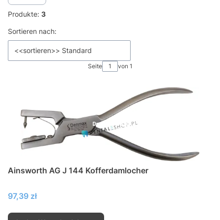
Produkte:
3
Produktliste
Sortieren nach:
<<sortieren>> Standard
Seite
von 1
Ainsworth AG J 144 Kofferdamlocher
Preis
97,39 zł