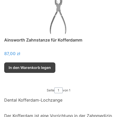
Ainsworth Zahnstanze für Kofferdamm
Preis
87,00 zł
In den Warenkorb legen
Seite
von 1
Dental Kofferdam-Lochzange
Der Kofferdam ist eine Vorrichtung in der Zahnmedizin,