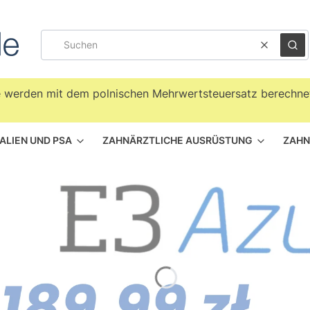
Klar
Suc
te werden mit dem polnischen Mehrwertsteuersatz berechnet
ALIEN UND PSA
ZAHNÄRZTLICHE AUSRÜSTUNG
ZAHN