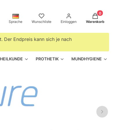
Produkte im Warenko
hen
Sprache
Wunschliste
Einloggen
Warenkorb
. Der Endpreis kann sich je nach
HEILKUNDE
PROTHETIK
MUNDHYGIENE