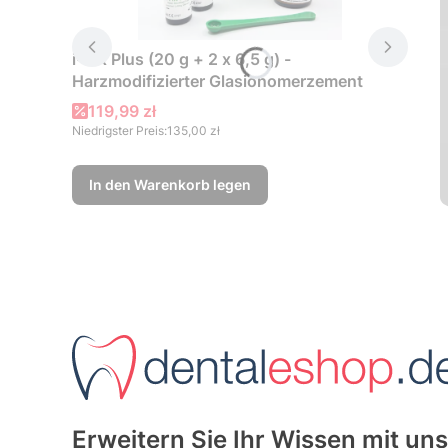
i-FIX Plus (20 g + 2 x 6,5 g) -
Harzmodifizierter Glasionomerzement
Aktionspreis
119,99 zł
Niedrigster Preis:
135,00 zł
In den Warenkorb legen
Erweitern Sie Ihr Wissen mit uns