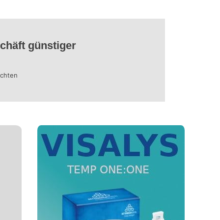
chäft günstiger
öchten