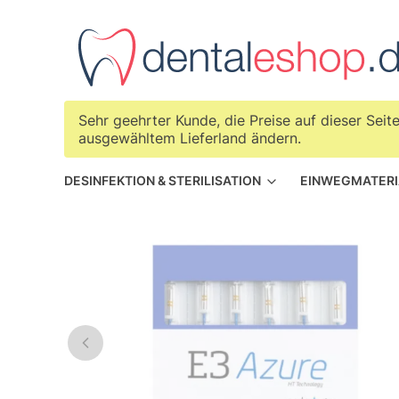
Sehr geehrter Kunde, die Preise auf dieser Sei
ausgewähltem Lieferland ändern.
DESINFEKTION & STERILISATION
EINWEGMATERI