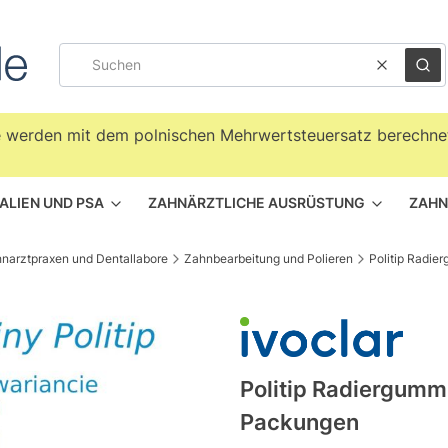
Klar
Suc
te werden mit dem polnischen Mehrwertsteuersatz berechnet
ALIEN UND PSA
ZAHNÄRZTLICHE AUSRÜSTUNG
ZAHN
hnarztpraxen und Dentallabore
Zahnbearbeitung und Polieren
Politip Radi
Politip Radiergumm
Packungen