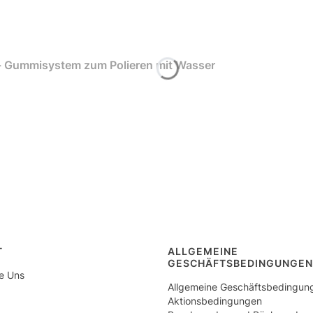
 - Gummisystem zum Polieren mit Wasser
ilenmenü
T
ALLGEMEINE
GESCHÄFTSBEDINGUNGEN
re Uns
Allgemeine Geschäftsbedingun
Aktionsbedingungen