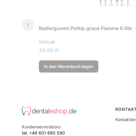
Radiergummi Politip graue Flamme 6 Stk.
HERSTELLER
IVOCLAR
Preis
46,00 zł
In den Warenkorb legen
Fußze
KONTAK
Kontaktie
Kundenservicebüro
tel. +48 601 685 590