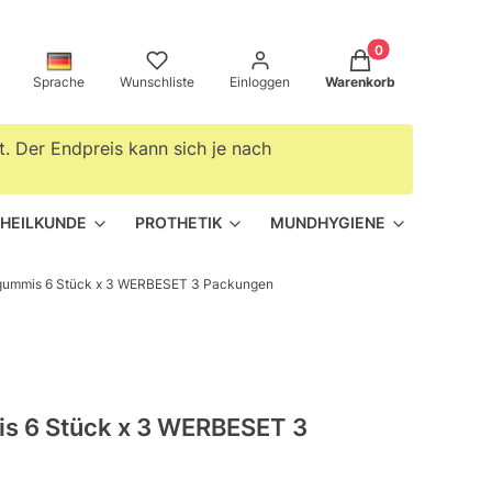
Produkte im Warenko
hen
Sprache
Wunschliste
Einloggen
Warenkorb
. Der Endpreis kann sich je nach
HEILKUNDE
PROTHETIK
MUNDHYGIENE
ergummis 6 Stück x 3 WERBESET 3 Packungen
is 6 Stück x 3 WERBESET 3