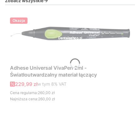
Zobacz wszystkie
Okazja
Adhese Universal VivaPen 2ml -
Światłoutwardzalny materiał łączący
Cena promocyjna brutto
229,99 zł
w tym %s VAT
w tym
8%
VAT
Cena regularna:
260,00 zł
Najniższa cena:
260,00 zł