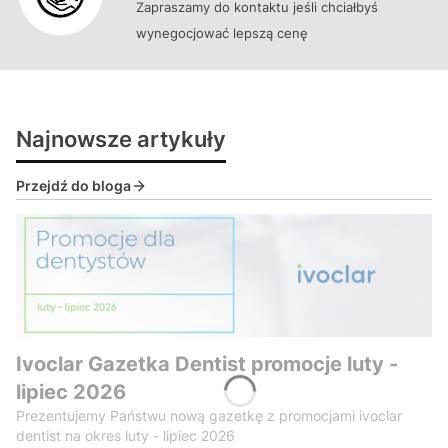
Zapraszamy do kontaktu jeśli chciałbyś
wynegocjować lepszą cenę
Najnowsze artykuły
Przejdź do bloga
Ivoclar Gazetka Dentist promocje luty -
lipiec 2026
Prezentujemy Państwu nową gazetkę z promocjami ivoclar
dentist na okres luty - lipiec 2026