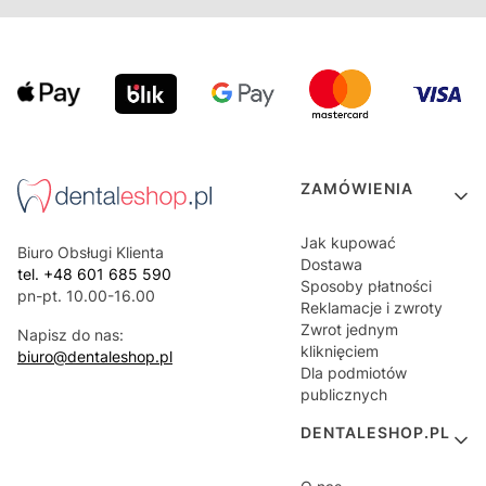
Linki w stopce
ZAMÓWIENIA
Jak kupować
Biuro Obsługi Klienta
Dostawa
tel. +48 601 685 590
Sposoby płatności
pn-pt. 10.00-16.00
Reklamacje i zwroty
Zwrot jednym
Napisz do nas:
kliknięciem
biuro@dentaleshop.pl
Dla podmiotów
publicznych
DENTALESHOP.PL