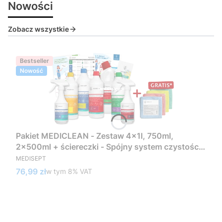
Nowości
Zobacz wszystkie
Bestseller
Nowość
Pakiet MEDICLEAN - Zestaw 4x1l, 750ml,
2x500ml + ściereczki - Spójny system czystości
PRODUCENT
w standardzie medycznym
MEDISEPT
Cena brutto
76,99 zł
w tym %s VAT
w tym
8%
VAT