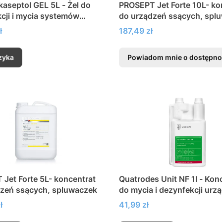
aseptol GEL 5L - Żel do
PROSEPT Jet Forte 10L- ko
cji i mycia systemów
do urządzeń ssących, spl
Cena
ł
187,49 zł
zyka
Powiadom mnie o dostępno
Jet Forte 5L- koncentrat
Quatrodes Unit NF 1l - Kon
dzeń ssących, spluwaczek
do mycia i dezynfekcji urz
ssących
Cena
ł
41,99 zł