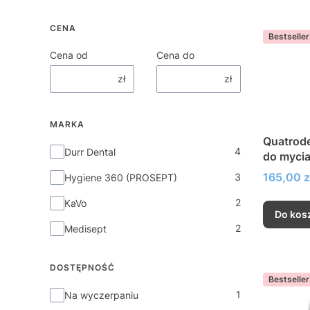
CENA
Bestseller
Cena od
Cena do
zł
zł
MARKA
Quatrodes Unit 
Marka
4
Durr Dental
do mycia
ssących
Cena
165,00 z
3
Hygiene 360 (PROSEPT)
2
KaVo
Do kos
2
Medisept
DOSTĘPNOŚĆ
Bestseller
Dostępność
1
Na wyczerpaniu