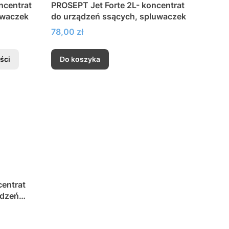
ncentrat
PROSEPT Jet Forte 2L- koncentrat
uwaczek
do urządzeń ssących, spluwaczek
Cena
78,00 zł
ści
Do koszyka
centrat
ądzeń