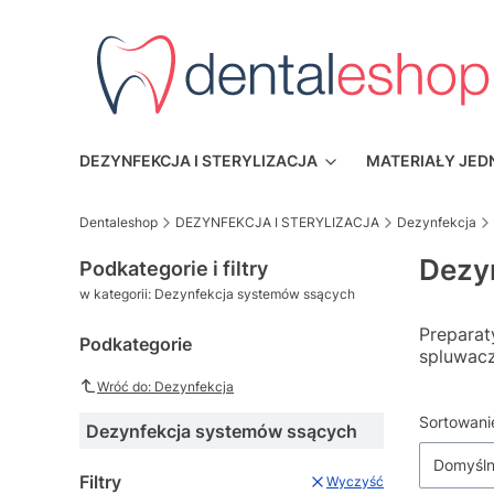
DEZYNFEKCJA I STERYLIZACJA
MATERIAŁY JE
Dentaleshop
DEZYNFEKCJA I STERYLIZACJA
Dezynfekcja
Dezy
Podkategorie i filtry
w kategorii: Dezynfekcja systemów ssących
Preparat
Podkategorie
spluwacz
Wróć do: Dezynfekcja
Lista
Sortowani
Dezynfekcja systemów ssących
Domyśl
Filtry
Wyczyść