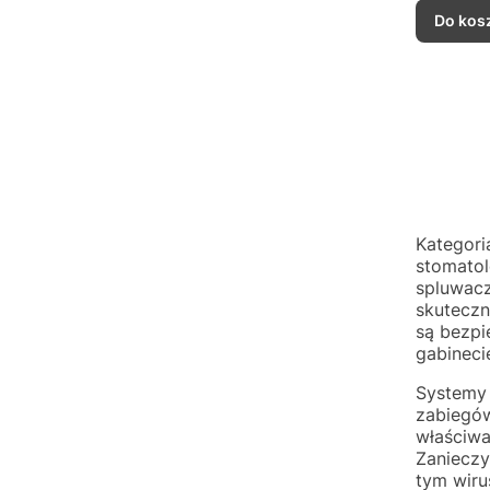
Do kos
Kategori
stomatol
spluwacz
skuteczn
są bezpi
gabineci
Systemy 
zabiegów
właściwa
Zanieczy
tym wiru