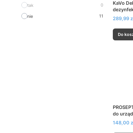
KaVo Dek
0
tak
dezynfek
ssących
11
nie
Cena
289,99 z
Do kos
PROSEPT 
do urzą
Cena
148,00 z