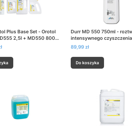
 Plus Base Set - Orotol
Durr MD 550 750ml - rozt
MD555 2,5l + MD550 800
intensywnego czyszczenia
ocup
spluwaczek
Cena
ł
89,99 zł
zyka
Do koszyka