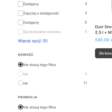
3
Dostępny
2
Zapytaj o dostępność
5
Dostępny
Durr Orotol
0
Spodziewana dostawa
2,5 l + 
ml + Or
Cena
530,00 z
Więcej opcji (5)
Do kos
NOWOŚĆ
Nie stosuj tego filtra
0
tak
11
nie
PROMOCJA
Nie stosuj tego filtra