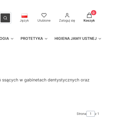
Produkty w kosz
czyść
Szukaj
Język
Ulubione
Zaloguj się
Koszyk
OGIA
PROTETYKA
HIGIENA JAMY USTNEJ
zeń ssących w gabinetach dentystycznych oraz
Strona
z 1