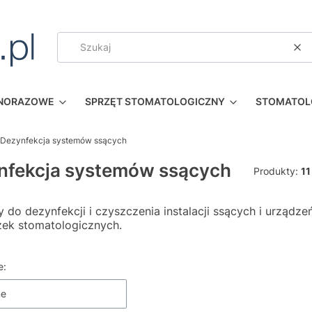
Wy
DNORAZOWE
SPRZĘT STOMATOLOGICZNY
STOMATOL
Dezynfekcja systemów ssących
nfekcja systemów ssących
Produkty:
11
y do dezynfekcji i czyszczenia instalacji ssących i urząd
ek stomatologicznych.
 produktów
e:
ne