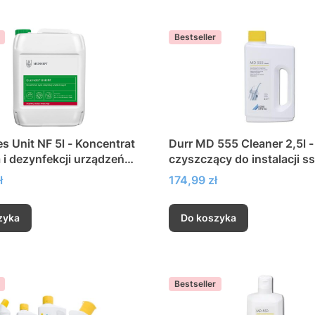
Bestseller
NF 5l - Koncentrat
Durr MD 555 Cleaner 2,5l - środek
 i dezynfekcji urządzeń
czyszczący do instalacji s
separatorów amalgamatu
Cena
ł
174,99 zł
zyka
Do koszyka
Bestseller