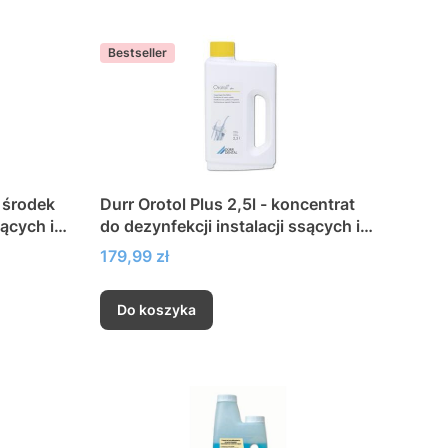
Bestseller
Durr Orotol Plus 2,5l - koncentrat
sących i
do dezynfekcji instalacji ssących i
separatorów amalgamatu
Cena
179,99 zł
Do koszyka