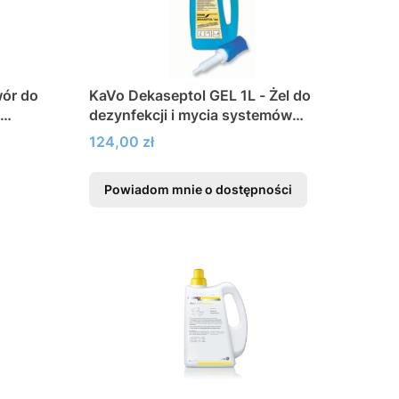
wór do
KaVo Dekaseptol GEL 1L - Żel do
dezynfekcji i mycia systemów
ssących
Cena
124,00 zł
Powiadom mnie o dostępności