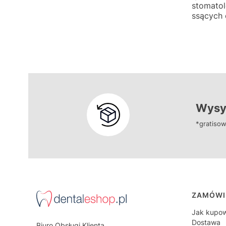
stomatol
ssących 
Wysył
*gratisow
Linki
ZAMÓWI
Jak kupo
Dostawa
Biuro Obsługi Klienta