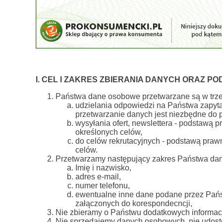
I. CEL I ZAKRES ZBIERANIA DANYCH ORAZ P
Państwa dane osobowe przetwarzane są w trzec
udzielania odpowiedzi na Państwa zapytan
przetwarzanie danych jest niezbędne do p
wysyłania ofert, newslettera - podstawą 
określonych celów,
do celów rekrutacyjnych - podstawą praw
celów.
Przetwarzamy następujący zakres Państwa da
Imię i nazwisko,
adres e-mail,
numer telefonu,
ewentualne inne dane podane przez Pańs
załączonych do korespondecncji,
Nie zbieramy o Państwu dodatkowych informacji
Nie sprzedajemy danych osobowych, nie udost