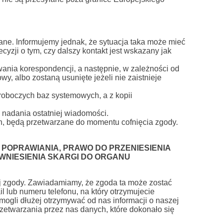
ne. Informujemy jednak, że sytuacja taka może mieć
yzji o tym, czy dalszy kontakt jest wskazany jak
ania korespondencji, a następnie, w zależności od
wy, albo zostaną usunięte jeżeli nie zaistnieje
roboczych baz systemowych, a z kopii
 nadania ostatniej wiadomości.
h, będą przetwarzane do momentu cofnięcia zgody.
H POPRAWIANIA, PRAWO DO PRZENIESIENIA
WNIESIENIA SKARGI DO ORGANU
 zgody. Zawiadamiamy, że zgoda ta może zostać
lub numeru telefonu, na który otrzymujecie
ogli dłużej otrzymywać od nas informacji o naszej
rzetwarzania przez nas danych, które dokonało się