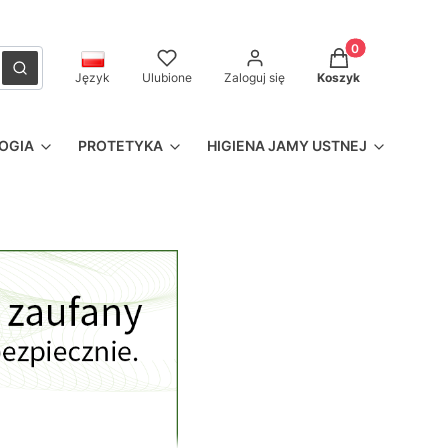
Produkty w kosz
czyść
Szukaj
Język
Ulubione
Zaloguj się
Koszyk
OGIA
PROTETYKA
HIGIENA JAMY USTNEJ