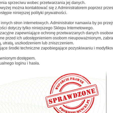
ienia sprzeciwu wobec przetwarzania jej danych.
owyżej można kontaktować się z Administratorem poprzez prze
tępie niniejszej polityki prywatności.
nnych stron internetowych. Administrator namawia by po przejśc
ości dotyczy tylko niniejszego Sklepu Internetowego.
ganizacyjne zapewniające ochronę przetwarzanych danych osobo
dane przed ich udostępnieniem osobom nieupoważnionym, zabra
 utratą, uszkodzeniem lub zniszczeniem.
jące środki techniczne zapobiegające pozyskiwaniu i modyfik
awnionym dostępem.
alnego loginu i hasła.