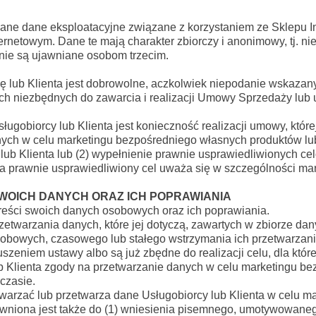
ane dane eksploatacyjne związane z korzystaniem ze Sklepu I
netowym. Dane te mają charakter zbiorczy i anonimowy, tj. nie
nie są ujawniane osobom trzecim.
lub Klienta jest dobrowolne, aczkolwiek niepodanie wskazany
 niezbędnych do zawarcia i realizacji Umowy Sprzedaży lub u
biorcy lub Klienta jest konieczność realizacji umowy, której 
nych w celu marketingu bezpośredniego własnych produktów lub
 lub Klienta lub (2) wypełnienie prawnie usprawiedliwionych ce
za prawnie usprawiedliwiony cel uważa się w szczególności ma
SWOICH DANYCH ORAZ ICH POPRAWIANIA
reści swoich danych osobowych oraz ich poprawiania.
zetwarzania danych, które jej dotyczą, zawartych w zbiorze da
obowych, czasowego lub stałego wstrzymania ich przetwarzania 
szeniem ustawy albo są już zbędne do realizacji celu, dla któr
b Klienta zgody na przetwarzanie danych w celu marketingu b
czasie.
warzać lub przetwarza dane Usługobiorcy lub Klienta w celu 
rawniona jest także do (1) wniesienia pisemnego, umotywowaneg