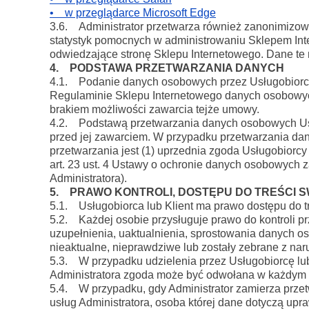
• w przeglądarce Microsoft Edge
3.6. Administrator przetwarza również zanonimizow
statystyk pomocnych w administrowaniu Sklepem Inter
odwiedzające stronę Sklepu Internetowego. Dane te 
4. PODSTAWA PRZETWARZANIA DANYCH
4.1. Podanie danych osobowych przez Usługobiorcę 
Regulaminie Sklepu Internetowego danych osobowych
brakiem możliwości zawarcia tejże umowy.
4.2. Podstawą przetwarzania danych osobowych Usługo
przed jej zawarciem. W przypadku przetwarzania da
przetwarzania jest (1) uprzednia zgoda Usługobiorcy
art. 23 ust. 4 Ustawy o ochronie danych osobowych 
Administratora).
5. PRAWO KONTROLI, DOSTĘPU DO TREŚCI 
5.1. Usługobiorca lub Klient ma prawo dostępu do t
5.2. Każdej osobie przysługuje prawo do kontroli pr
uzupełnienia, uaktualnienia, sprostowania danych os
nieaktualne, nieprawdziwe lub zostały zebrane z naru
5.3. W przypadku udzielenia przez Usługobiorcę lu
Administratora zgoda może być odwołana w każdym 
5.4. W przypadku, gdy Administrator zamierza przet
usług Administratora, osoba której dane dotyczą up