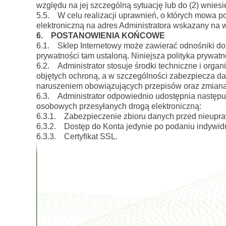
względu na jej szczególną sytuację lub do (2) wnies
5.5. W celu realizacji uprawnień, o których mowa p
elektroniczną na adres Administratora wskazany na ws
6. POSTANOWIENIA KOŃCOWE
6.1. Sklep Internetowy może zawierać odnośniki do i
prywatności tam ustaloną. Niniejsza polityka prywatn
6.2. Administrator stosuje środki techniczne i or
objętych ochroną, a w szczególności zabezpiecza 
naruszeniem obowiązujących przepisów oraz zmianą,
6.3. Administrator odpowiednio udostępnia następu
osobowych przesyłanych drogą elektroniczną:
6.3.1. Zabezpieczenie zbioru danych przed nieupr
6.3.2. Dostęp do Konta jedynie po podaniu indywidu
6.3.3. Certyfikat SSL.