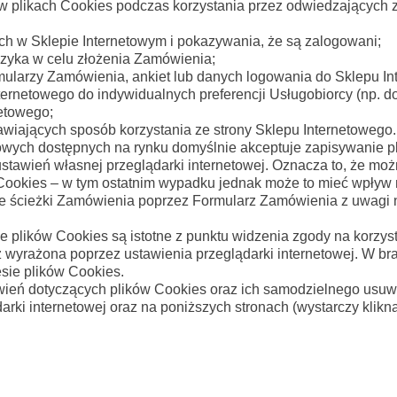
w plikach Cookies podczas korzystania przez odwiedzających z
ch w Sklepie Internetowym i pokazywania, że są zalogowani;
zyka w celu złożenia Zamówienia;
larzy Zamówienia, ankiet lub danych logowania do Sklepu In
rnetowego do indywidualnych preferencji Usługobiorcy (np. dot
netowego;
wiających sposób korzystania ze strony Sklepu Internetowego.
wych dostępnych na rynku domyślnie akceptuje zapisywanie p
tawień własnej przeglądarki internetowej. Oznacza to, że moż
Cookies – w tym ostatnim wypadku jednak może to mieć wpływ n
ie ścieżki Zamówienia poprzez Formularz Zamówienia z uwagi
e plików Cookies są istotne z punktu widzenia zgody na korzys
 wyrażona poprzez ustawienia przeglądarki internetowej. W br
esie plików Cookies.
ień dotyczących plików Cookies oraz ich samodzielnego usuw
rki internetowej oraz na poniższych stronach (wystarczy klikną