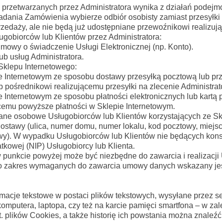
przetwarzanych przez Administratora wynika z działań podejm
kładania Zamówienia wybierze odbiór osobisty zamiast przesyłki
zedaży, ale nie będą już udostępniane przewoźnikowi realizują
gobiorców lub Klientów przez Administratora:
mowy o świadczenie Usługi Elektronicznej (np. Konto).
b usług Administratora.
Sklepu Internetowego:
e Internetowym ze sposobu dostawy przesyłką pocztową lub prz
ośrednikowi realizującemu przesyłki na zlecenie Administrat
e Internetowym ze sposobu płatności elektronicznych lub kartą 
emu powyższe płatności w Sklepie Internetowym.
ne osobowe Usługobiorców lub Klientów korzystających ze Skle
dostawy (ulica, numer domu, numer lokalu, kod pocztowy, miej
ostawy). W wypadku Usługobiorców lub Klientów nie będących k
tkowej (NIP) Usługobiorcy lub Klienta.
punkcie powyżej może być niezbędne do zawarcia i realizacj
o zakres wymaganych do zawarcia umowy danych wskazany jest
formacje tekstowe w postaci plików tekstowych, wysyłane przez 
omputera, laptopa, czy też na karcie pamięci smartfona – w za
 plików Cookies, a także historię ich powstania można znaleźć 