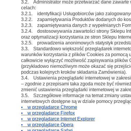
3.2. Administrator może przetwarzać dane zawarte 
celach:
3.2.1. identyfikacji Usługobiorców jako zalogowany
3.2.2. zapamiętywania Produktów dodanych do kos
3.2.3. zapamiętywania danych z wypełnianych Formu
3.2.4. dostosowywania zawartości strony Sklepu Inte
oraz optymalizacji korzystania ze stron Sklepu Inter
3.2.5. prowadzenia anonimowych statystyk przedsta
3.3. Standardowo większość przeglądarek interneto
warunków korzystania z plików Cookies za pomocą us
całkowicie wyłączyć możliwość zapisywania plików 
(przykładowo niemożliwym może okazać się przejśc
podczas kolejnych kroków składania Zamówienia).
3.4. Ustawienia przeglądarki internetowej w zakresi
– zgodnie z przepisami taka zgoda może być również
zmienić ustawienia przeglądarki internetowej w zakr
3.5. Szczegółowe informacje na temat zmiany ustaw
internetowych dostępne są w dziale pomocy przegląda
• w przeglądarce Chrome
• w przeglądarce Firefox
• w przęglądarce Internet Explorer
• w przeglądarce Opera
• w przeglądarce Safari