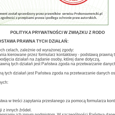
POLITYKA PRYWATNOŚCI W ZWIĄZKU Z RODO
ODSTAWA PRAWNA TYCH DZIAŁAŃ:
h celach, zależnie od wyrażonej zgody:
ia kierowane przez formularz kontaktowy - podstawą prawną ty
odjęcia działań na żądanie osoby, której dane dotyczą,
prawną tych działań jest Państwa zgoda na przetwarzanie dany
ną tych działań jest Państwa zgoda na przetwarzanie danych o
nych:
twa w treści zapytania przesłanego za pomocą formularza kon
 z innych źródeł.
ępniamy ich innym podmiotom. W szczególności Państwa dane 