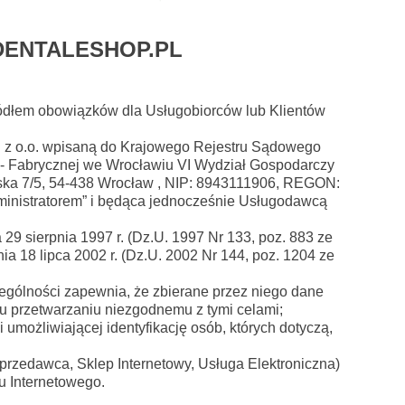
DENTALESHOP.PL
źródłem obowiązków dla Usługobiorców lub Klientów
. z o.o. wpisaną do Krajowego Rejestru Sądowego
- Fabrycznej we Wrocławiu VI Wydział Gospodarczy
mska 7/5, 54-438 Wrocław , NIP: 8943111906, REGON:
dministratorem” i będąca jednocześnie Usługodawcą
9 sierpnia 1997 r. (Dz.U. 1997 Nr 133, poz. 883 ze
a 18 lipca 2002 r. (Dz.U. 2002 Nr 144, poz. 1204 ze
zególności zapewnia, że zbierane przez niego dane
 przetwarzaniu niezgodnemu z tymi celami;
możliwiającej identyfikację osób, których dotyczą,
 Sprzedawca, Sklep Internetowy, Usługa Elektroniczna)
u Internetowego.