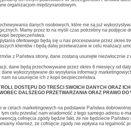
ane organizacjom międzynarodowym.
echowywania danych osobowych, które nie są już wykorzystywa
icznych. Mamy przez to na myśli czas potrzebny na podjęcie dec
kopii bezpieczeństwa.
ytania ofertowego będą się u nas procesowane przez okres trw
 naszych klientów i będą dalej przetwarzane w celu realizacji umo
zmów z Państwa strony, dane zostaną usunięte niezwłocznie z 
.
acji, dane będą przechowywane przez okres 6 miesięcy od daty
 dane wykorzystywane do wysyłania informacji marketingowyc
y nam na usunięcie ich z kopii bezpieczeństwa.
NTROLI, DOSTĘPU DO TREŚCI SWOICH DANYCH ORAZ IC
 WOBEC DALSZEGO PRZETWARZANIA ORAZ PRAWO DO 
 w celach marketingowych na podstawie Państwa dobrowolnej
ym celu przesłać nam wiadomość z tego samego adresu e-mail 
encją cofnięcia zgody będzie fakt, że nie będziecie Państwo m
damiamy również, że cofnięcie zgody nie wpływa na legalność p