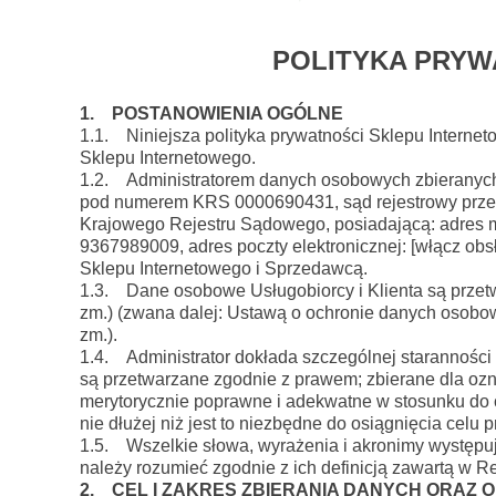
POLITYKA PRYW
1. POSTANOWIENIA OGÓLNE
1.1. Niniejsza polityka prywatności Sklepu Interne
Sklepu Internetowego.
1.2. Administratorem danych osobowych zbieranych
pod numerem KRS 0000690431, sąd rejestrowy przec
Krajowego Rejestru Sądowego, posiadającą: adres m
9367989009, adres poczty elektronicznej:
[włącz obs
Sklepu Internetowego i Sprzedawcą.
1.3. Dane osobowe Usługobiorcy i Klienta są przetw
zm.) (zwana dalej: Ustawą o ochronie danych osobowy
zm.).
1.4. Administrator dokłada szczególnej staranności
są przetwarzane zgodnie z prawem; zbierane dla o
merytorycznie poprawne i adekwatne w stosunku do c
nie dłużej niż jest to niezbędne do osiągnięcia celu 
1.5. Wszelkie słowa, wyrażenia i akronimy występując
należy rozumieć zgodnie z ich definicją zawartą w 
2. CEL I ZAKRES ZBIERANIA DANYCH ORAZ