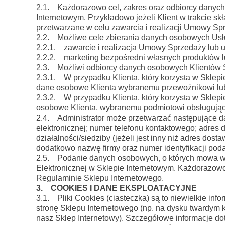
2.1. Każdorazowo cel, zakres oraz odbiorcy danych 
Internetowym. Przykładowo jeżeli Klient w trakcie s
przetwarzane w celu zawarcia i realizacji Umowy Spr
2.2. Możliwe cele zbierania danych osobowych Usłu
2.2.1. zawarcie i realizacja Umowy Sprzedaży lub u
2.2.2. marketing bezpośredni własnych produktów lu
2.3. Możliwi odbiorcy danych osobowych Klientów 
2.3.1. W przypadku Klienta, który korzysta w Sklepi
dane osobowe Klienta wybranemu przewoźnikowi lub p
2.3.2. W przypadku Klienta, który korzysta w Sklepi
osobowe Klienta, wybranemu podmiotowi obsługując
2.4. Administrator może przetwarzać następujące da
elektronicznej; numer telefonu kontaktowego; adres 
działalności/siedziby (jeżeli jest inny niż adres d
dodatkowo nazwę firmy oraz numer identyfikacji poda
2.5. Podanie danych osobowych, o których mowa w 
Elektronicznej w Sklepie Internetowym. Każdorazow
Regulaminie Sklepu Internetowego.
3. COOKIES I DANE EKSPLOATACYJNE
3.1. Pliki Cookies (ciasteczka) są to niewielkie in
stronę Sklepu Internetowego (np. na dysku twardym k
nasz Sklep Internetowy). Szczegółowe informacje dot.