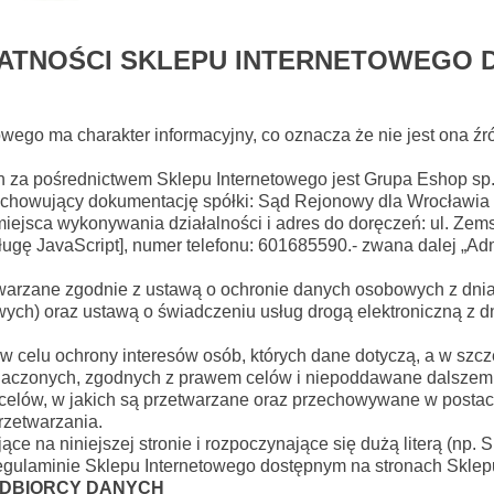
ATNOŚCI SKLEPU INTERNETOWEGO 
towego ma charakter informacyjny, co oznacza że nie jest ona 
 za pośrednictwem Sklepu Internetowego jest Grupa Eshop sp
howujący dokumentację spółki: Sąd Rejonowy dla Wrocławia 
iejsca wykonywania działalności i adres do doręczeń: ul. Ze
ługę JavaScript]
, numer telefonu: 601685590.- zwana dalej „A
arzane zgodnie z ustawą o ochronie danych osobowych z dnia 2
ch) oraz ustawą o świadczeniu usług drogą elektroniczną z dni
 w celu ochrony interesów osób, których dane dotyczą, a w szc
znaczonych, zgodnych z prawem celów i niepoddawane dalszemu
elów, w jakich są przetwarzane oraz przechowywane w postaci u
przetwarzania.
e na niniejszej stronie i rozpoczynające się dużą literą (np.
Regulaminie Sklepu Internetowego dostępnym na stronach Sklep
 ODBIORCY DANYCH