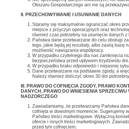
Obszaru Gospodarczego ani nie są przekazyw
II. PRZECHOWYWANIE I USUWANIE DANYCH
Staramy się maksymalnie ograniczać okres prz
miejsce z przyczyn operacyjnych oraz technolog
również czas potrzebny na usunięcie danych z 
Państwa dane przetwarzane do celu obsługi zap
tego, jakie będą jej rezultaty, albo zasilą bazę
możliwość nawiązania współpracy.
W przypadku czytelnego dla nas zamknięcia ro
bezpieczeństwa przed upływem trzydziestu dni
W przypadku braku odpowiedzi i niejasnej sytu
Dane przetwarzane na podstawie zgody, a więc
Należy również doliczyć okres 30 dni potrzebn
III. PRAWO DO COFNIĘCIA ZGODY, PRAWO KO
DANYCH, PRAWO DO WNIESIENIA SPRZECIWU
NADZORCZEGO
Zawiadamiamy, że przetwarzamy Państwa dane
cofnięta w dowolnym momencie. Sugerujemy w t
Państwo treści marketingowe. Wyłączną konsekw
ofercie i innych treści marketingowych. Zawia
przed tym cofnięciem.