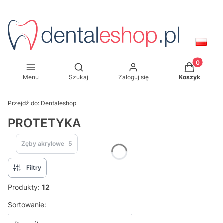
Produkty w
Otwórz wyszukiwarkę
Menu
Szukaj
Zaloguj się
Koszyk
Przejdź do:
Dentaleshop
PROTETYKA
Zęby akrylowe
5
Filtry
Produkty:
12
Lista produktów
Sortowanie: