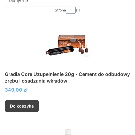
Domyślne
Strona
z 1
Gradia Core Uzupełnienie 20g - Cement do odbudowy
zrębu i osadzania wkładów
Cena
349,00 zł
Do koszyka