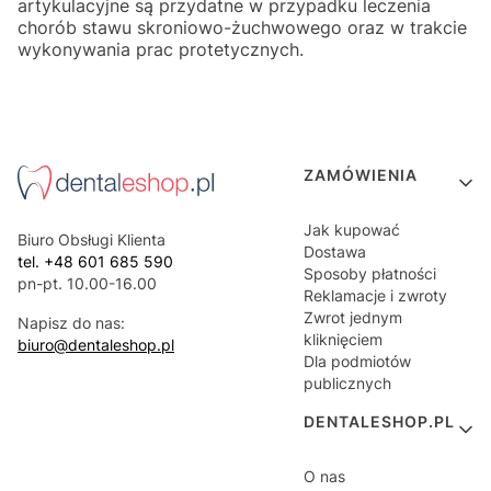
artykulacyjne są przydatne w przypadku leczenia
chorób stawu skroniowo-żuchwowego oraz w trakcie
wykonywania prac protetycznych.
Linki w stopce
ZAMÓWIENIA
Jak kupować
Biuro Obsługi Klienta
Dostawa
tel. +48 601 685 590
Sposoby płatności
pn-pt. 10.00-16.00
Reklamacje i zwroty
Zwrot jednym
Napisz do nas:
kliknięciem
biuro@dentaleshop.pl
Dla podmiotów
publicznych
DENTALESHOP.PL
O nas