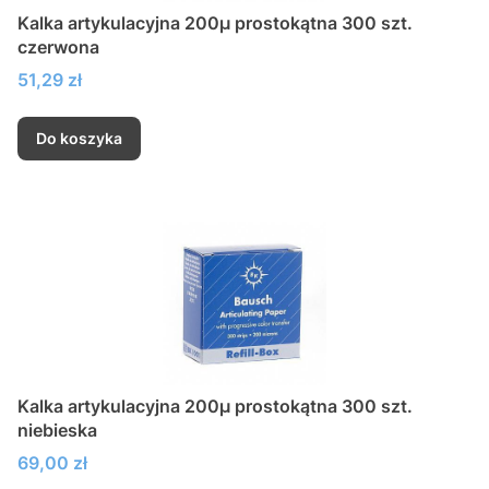
Kalka artykulacyjna 200µ prostokątna 300 szt.
czerwona
Cena
51,29 zł
Do koszyka
Kalka artykulacyjna 200µ prostokątna 300 szt.
niebieska
Cena
69,00 zł