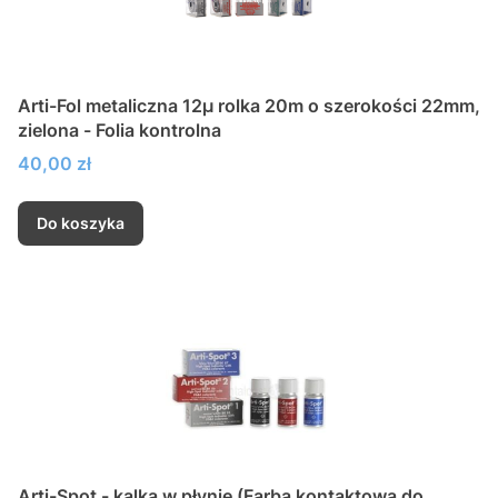
Arti-Fol metaliczna 12µ rolka 20m o szerokości 22mm,
zielona - Folia kontrolna
Cena
40,00 zł
Do koszyka
Arti-Spot - kalka w płynie (Farba kontaktowa do