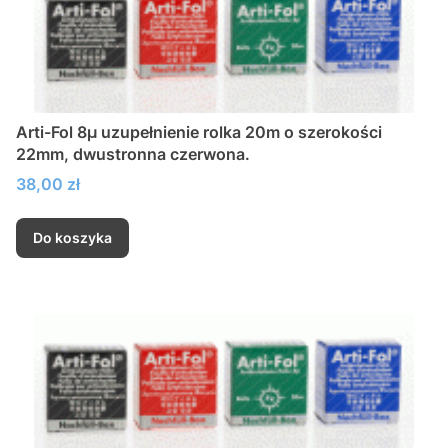
Arti-Fol 8µ uzupełnienie rolka 20m o szerokości
22mm, dwustronna czerwona.
Cena
38,00 zł
Do koszyka