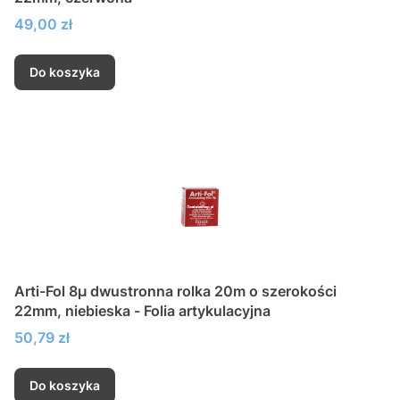
Cena
49,00 zł
Do koszyka
Arti-Fol 8µ dwustronna rolka 20m o szerokości
22mm, niebieska - Folia artykulacyjna
Cena
50,79 zł
Do koszyka