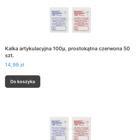
Kalka artykulacyjna 100μ, prostokątna czerwona 50
szt.
Cena
14,99 zł
Do koszyka