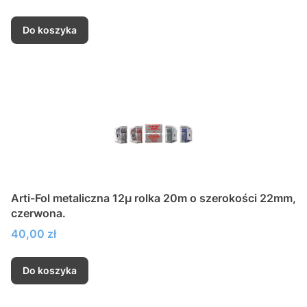
Do koszyka
Arti-Fol metaliczna 12µ rolka 20m o szerokości 22mm,
czerwona.
Cena
40,00 zł
Do koszyka