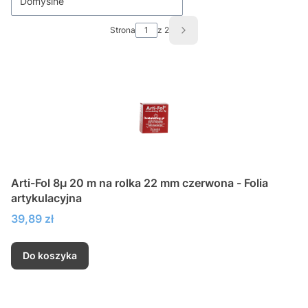
Domyślne
Strona
z 2
Następne produkty
Arti-Fol 8µ 20 m na rolka 22 mm czerwona - Folia
artykulacyjna
Cena
39,89 zł
Do koszyka