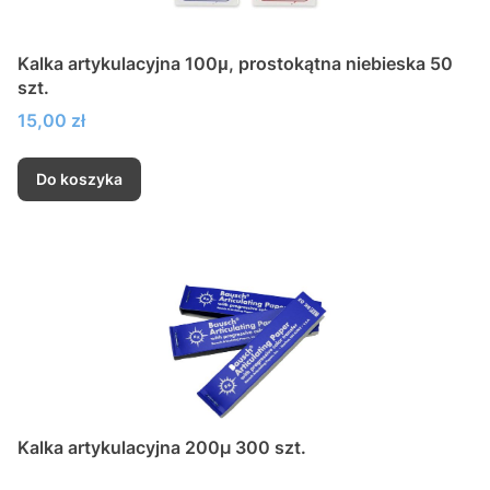
Kalka artykulacyjna 100μ, prostokątna niebieska 50
szt.
Cena
15,00 zł
Do koszyka
Kalka artykulacyjna 200µ 300 szt.