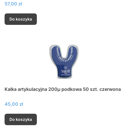
Cena
57,00 zł
Do koszyka
Kalka artykulacyjna 200µ podkowa 50 szt. czerwona
Cena
45,00 zł
Do koszyka