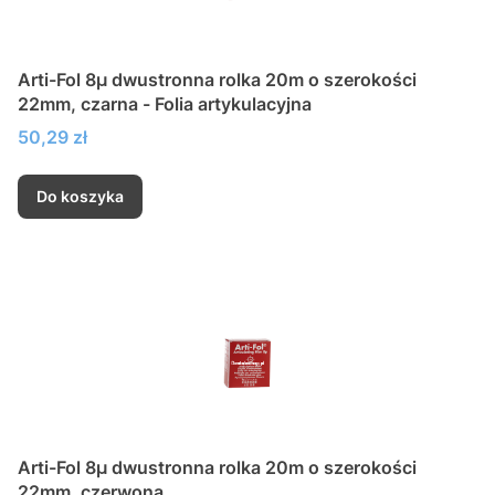
Arti-Fol 8µ dwustronna rolka 20m o szerokości
22mm, czarna - Folia artykulacyjna
Cena
50,29 zł
Do koszyka
Arti-Fol 8µ dwustronna rolka 20m o szerokości
22mm, czerwona