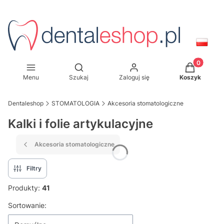
Produkty w
Otwórz wyszukiwarkę
Menu
Szukaj
Zaloguj się
Koszyk
Dentaleshop
STOMATOLOGIA
Akcesoria stomatologiczne
Kalki i folie artykulacyjne
Akcesoria stomatologiczne
Filtry
Produkty:
41
Lista produktów
Sortowanie: