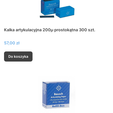
Kalka artykulacyjna 200µ prostokątna 300 szt.
Cena
57,00 zł
Do koszyka