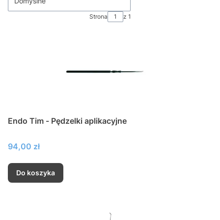
Domyślne
Strona
z 1
Endo Tim - Pędzelki aplikacyjne
Cena
94,00 zł
Do koszyka