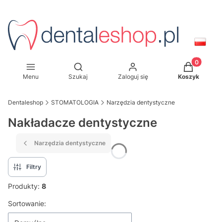
Produkty w
Otwórz wyszukiwarkę
Menu
Szukaj
Zaloguj się
Koszyk
Dentaleshop
STOMATOLOGIA
Narzędzia dentystyczne
Nakładacze dentystyczne
Narzędzia dentystyczne
Filtry
Produkty:
8
Lista produktów
Sortowanie: