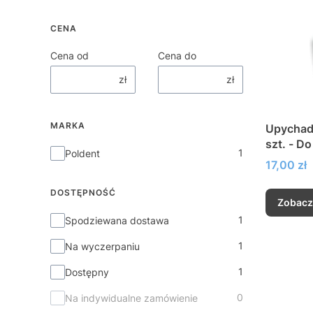
CENA
Cena od
Cena do
zł
zł
MARKA
Upychadł
szt. - Do pionowej (wierzchołkowej)
Marka
1
Poldent
kondensa
Cena
17,00 zł
DOSTĘPNOŚĆ
Zobacz
Dostępność
1
Spodziewana dostawa
1
Na wyczerpaniu
1
Dostępny
0
Na indywidualne zamówienie