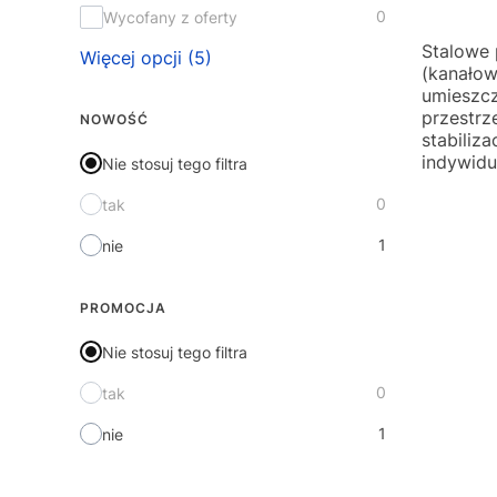
0
Wycofany z oferty
Stalowe 
Więcej opcji (5)
(kanałow
umieszcz
przestrz
NOWOŚĆ
stabiliz
indywidu
Nie stosuj tego filtra
0
tak
1
nie
PROMOCJA
Nie stosuj tego filtra
0
tak
1
nie