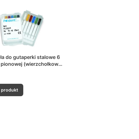
a do gutaperki stalowe 6
cji gutaperki
 produkt