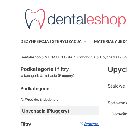
DEZYNFEKCJA I STERYLIZACJA
MATERIAŁY JE
Dentaleshop
STOMATOLOGIA
Endodoncja
Upychadła (Plug
Upych
Podkategorie i filtry
w kategorii: Upychadła (Pluggery)
Stalowe 
Podkategorie
Wróć do: Endodoncja
Lista
Sortowani
Upychadła (Pluggery)
Domyśl
Filtry
Wyczyść