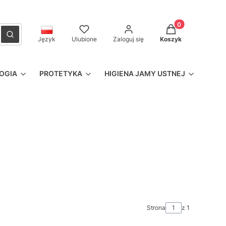
Produkty w kosz
czyść
Szukaj
Język
Ulubione
Zaloguj się
Koszyk
OGIA
PROTETYKA
HIGIENA JAMY USTNEJ
Strona
z 1