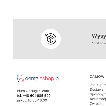
Wysył
*gratisow
Linki
ZAMÓWI
Jak kupo
Dostawa
Biuro Obsługi Klienta
Sposoby p
tel. +48 601 685 590
Reklamacj
pn-pt. 10.00-16.00
Zwrot jed