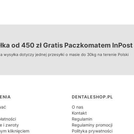
ka od 450 zł Gratis Paczkomatem InPost 
a wysyłka dotyczy jednej przesyłki o masie do 30kg na terenie Polski
 w stopce
ENIA
DENTALESHOP.PL
wać
O nas
Kontakt
łatności
Regulamin
e i zwroty
Regulaminy promocji
nym kliknięciem
Polityka prywatności