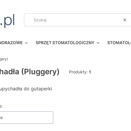
Wy
DNORAZOWE
SPRZĘT STOMATOLOGICZNY
STOMATOL
gery)
adła (Pluggery)
Produkty:
1
upychadła do gutaperki
 produktów
e:
ne