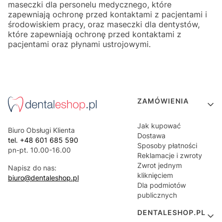
maseczki dla personelu medycznego, które
zapewniają ochronę przed kontaktami z pacjentami i
środowiskiem pracy, oraz maseczki dla dentystów,
które zapewniają ochronę przed kontaktami z
pacjentami oraz płynami ustrojowymi.
Linki w stopce
ZAMÓWIENIA
Jak kupować
Biuro Obsługi Klienta
Dostawa
tel. +48 601 685 590
Sposoby płatności
pn-pt. 10.00-16.00
Reklamacje i zwroty
Zwrot jednym
Napisz do nas:
kliknięciem
biuro@dentaleshop.pl
Dla podmiotów
publicznych
DENTALESHOP.PL