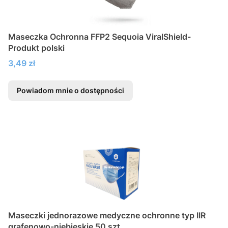
Maseczka Ochronna FFP2 Sequoia ViralShield-
Produkt polski
Cena
3,49 zł
Powiadom mnie o dostępności
Maseczki jednorazowe medyczne ochronne typ IIR
grafenowo-niebieskie 50 szt.