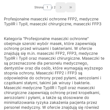
Strona
z 2
Przejdź do ostatniej st
Profesjonalne maseczki ochronne FFP2, medyczne
TypIIR i TypII, maseczki chirurgiczne, maseczki FFP3
Kategoria "Profesjonalne maseczki ochronne"
obejmuje szeroki wybór masek, które zapewniają
ochronę przed wirusami i bakteriami. W ofercie
znajdują się m.in. maseczki FFP2, FFP3, medyczne
TypIIR i TypII oraz maseczki chirurgiczne. Maseczki te
są przeznaczone dla personelu medycznego,
dentystów oraz dla osób, które wymagają wyższego
stopnia ochrony. Maseczki FFP2 i FFP3 są
odpowiednie do ochrony przed pyłami, aerozolami i
cząstkami stałymi, takimi jak wirusy i bakterie.
Maseczki medyczne TypIIR i TypII oraz maseczki
chirurgiczne zapewniają ochronę przed kropelkami,
aerozolami i pyłami, a także są stosowane do
minimalizowania ryzyka zakażenia pacjenta przez
personel medyczny. W ofercie znajdują się również