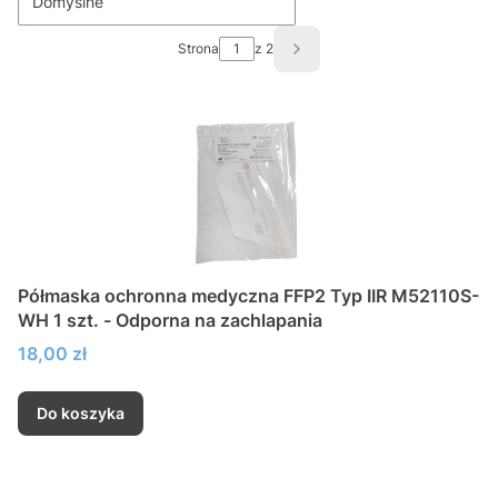
Domyślne
Strona
z 2
Następne produkty
Półmaska ochronna medyczna FFP2 Typ IIR M52110S-
WH 1 szt. - Odporna na zachlapania
Cena
18,00 zł
Do koszyka