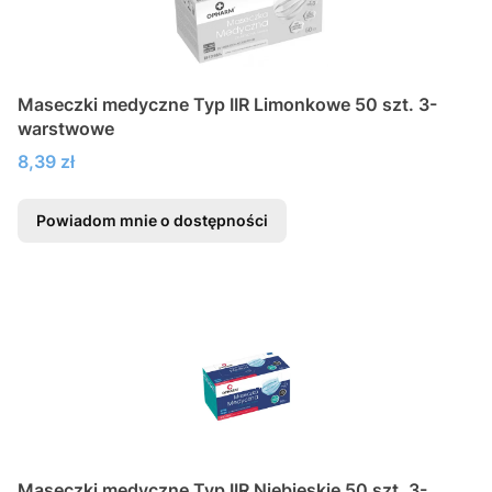
Maseczki medyczne Typ IIR Limonkowe 50 szt. 3-
warstwowe
Cena
8,39 zł
Powiadom mnie o dostępności
Maseczki medyczne Typ IIR Niebieskie 50 szt. 3-