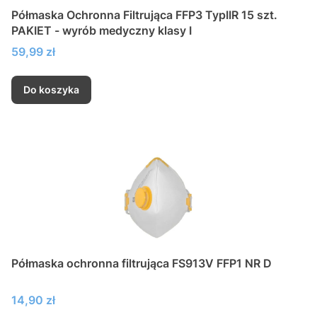
Półmaska Ochronna Filtrująca FFP3 TypIIR 15 szt.
PAKIET - wyrób medyczny klasy I
Cena
59,99 zł
Do koszyka
Półmaska ochronna filtrująca FS913V FFP1 NR D
Cena
14,90 zł