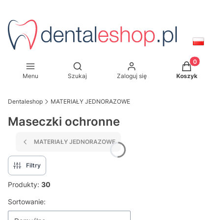
Produkty w
Otwórz wyszukiwarkę
Menu
Szukaj
Zaloguj się
Koszyk
Dentaleshop
MATERIAŁY JEDNORAZOWE
Maseczki ochronne
MATERIAŁY JEDNORAZOWE
Filtry
Produkty:
30
Lista produktów
Sortowanie: