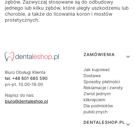
zębów. Zazwyczaj stosowane są do odbudowy
jednego lub kilku zębów, które uległy uszkodzeniu lub
chorobie, a także do licowania koron i mostów
protetycznych.
Linki w stopce
ZAMÓWIENIA
Jak kupować
Biuro Obsługi Klienta
Dostawa
tel. +48 601 685 590
Sposoby płatności
pn-pt. 10.00-16.00
Reklamacje i zwroty
Zwrot jednym
Napisz do nas:
kliknięciem
biuro@dentaleshop.pl
Dla podmiotów
publicznych
DENTALESHOP.PL