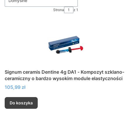
Domyślne
Strona
z 1
Signum ceramis Dentine 4g DA1 - Kompozyt szklano-
ceramiczny o bardzo wysokim module elastyczności
Cena
105,99 zł
Do koszyka