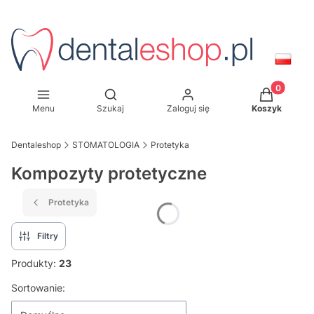
Produkty w
Otwórz wyszukiwarkę
Menu
Szukaj
Zaloguj się
Koszyk
Dentaleshop
STOMATOLOGIA
Protetyka
Kompozyty protetyczne
Protetyka
Filtry
Produkty:
23
Lista produktów
Sortowanie: