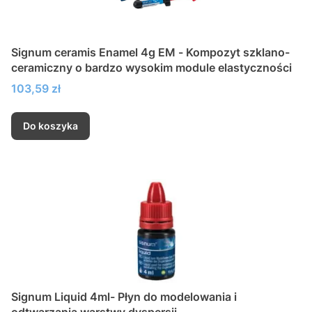
Signum ceramis Enamel 4g EM - Kompozyt szklano-
ceramiczny o bardzo wysokim module elastyczności
Cena
103,59 zł
Do koszyka
Signum Liquid 4ml- Płyn do modelowania i
odtwarzania warstwy dyspersji