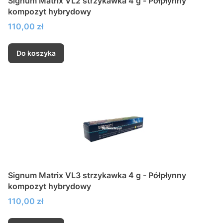
Signum Matrix VL2 strzykawka 4 g - Półpłynny
kompozyt hybrydowy
Cena
110,00 zł
Do koszyka
Signum Matrix VL3 strzykawka 4 g - Półpłynny
kompozyt hybrydowy
Cena
110,00 zł