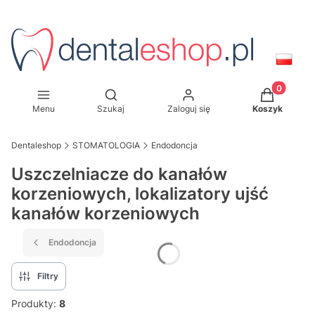
Produkty w
Otwórz wyszukiwarkę
Menu
Szukaj
Zaloguj się
Koszyk
Dentaleshop
STOMATOLOGIA
Endodoncja
Uszczelniacze do kanałów
korzeniowych, lokalizatory ujść
kanałów korzeniowych
Endodoncja
Filtry
Produkty:
8