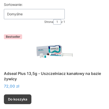
Lista produktów
Sortowanie:
Domyślne
Strona
z 1
Bestseller
Adseal Plus 13,5g - Uszczelniacz kanałowy na bazie
żywicy
Cena
72,00 zł
Do koszyka