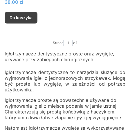
Cena
38,00 zł
Do koszyka
Strona
z 1
Igłotrzymacze dentystyczne proste oraz wygięte,
używane przy zabiegach chirurgicznych
Igłotrzymacze dentystyczne to narzędzia służące do
wyjmowania igieł z jednorazowych strzykawek. Mogą
być proste lub wygięte, w zależności od potrzeb
użytkownika.
Igłotrzymacze proste są powszechnie używane do
wyjmowania igieł z miejsca podania w jamie ustnej.
Charakteryzują się prostą końcówką z haczykiem,
który umożliwia łatwe złapanie igły i jej wyciągnięcie.
Natomiast igłotrzymacze wygięte są wykorzystywane