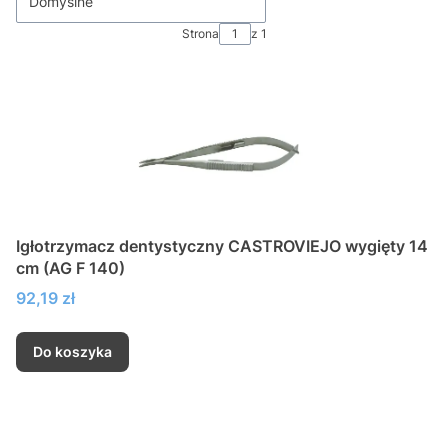
Domyślne
Strona
z 1
Igłotrzymacz dentystyczny CASTROVIEJO wygięty 14
cm (AG F 140)
Cena
92,19 zł
Do koszyka