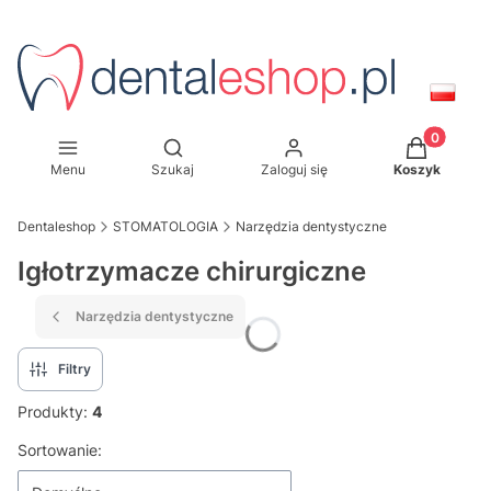
Produkty w
Otwórz wyszukiwarkę
Menu
Szukaj
Zaloguj się
Koszyk
Dentaleshop
STOMATOLOGIA
Narzędzia dentystyczne
Igłotrzymacze chirurgiczne
Narzędzia dentystyczne
Filtry
Produkty:
4
Lista produktów
Sortowanie: