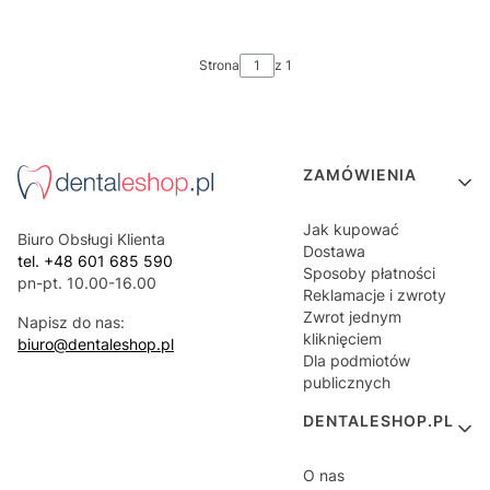
Strona
z 1
Linki w stopce
ZAMÓWIENIA
Jak kupować
Biuro Obsługi Klienta
Dostawa
tel. +48 601 685 590
Sposoby płatności
pn-pt. 10.00-16.00
Reklamacje i zwroty
Zwrot jednym
Napisz do nas:
kliknięciem
biuro@dentaleshop.pl
Dla podmiotów
publicznych
DENTALESHOP.PL
O nas