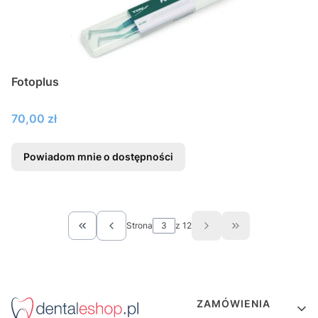
Fotoplus
Cena
70,00 zł
Powiadom mnie o dostępności
Strona
z 12
Wróć do pierwszej strony z produktami
Przejdź do ostat
Linki w stopce
ZAMÓWIENIA