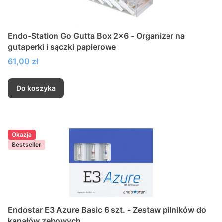
Endo-Station Go Gutta Box 2x6 - Organizer na
gutaperki i sączki papierowe
Cena
61,00 zł
Do koszyka
Okazja
Bestseller
Endostar E3 Azure Basic 6 szt. - Zestaw pilników do
kanałów zębowych