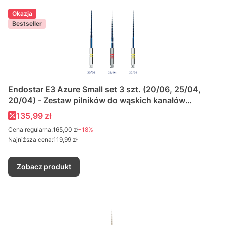
Okazja
Bestseller
Endostar E3 Azure Small set 3 szt. (20/06, 25/04,
20/04) - Zestaw pilników do wąskich kanałów
zębowych
Cena promocyjna
135,99 zł
Cena regularna:
165,00 zł
-18%
Najniższa cena:
119,99 zł
Zobacz produkt