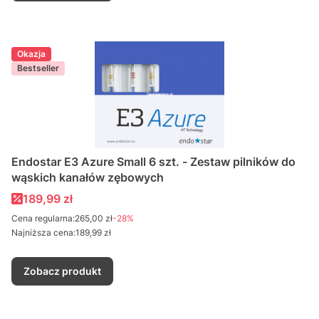
Okazja
Bestseller
Endostar E3 Azure Small 6 szt. - Zestaw pilników do
wąskich kanałów zębowych
Cena promocyjna
189,99 zł
Cena regularna:
265,00 zł
-28%
Najniższa cena:
189,99 zł
Zobacz produkt