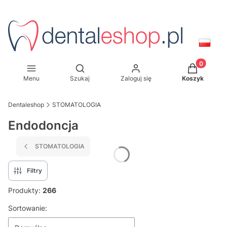
Produkty w
Otwórz wyszukiwarkę
Menu
Szukaj
Zaloguj się
Koszyk
Dentaleshop
STOMATOLOGIA
Endodoncja
STOMATOLOGIA
Filtry
Produkty:
266
Lista produktów
Sortowanie: