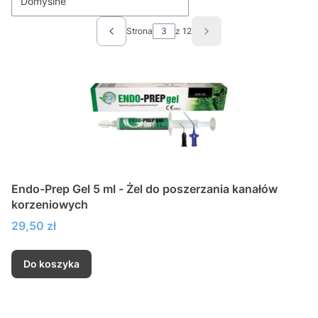
Domyślne
Strona
z 12
Poprzednie produkty
Następne produkty
Endo-Prep Gel 5 ml - Żel do poszerzania kanałów
korzeniowych
Cena
29,50 zł
Do koszyka