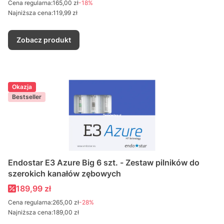
Cena regularna:
165,00 zł
-18%
Najniższa cena:
119,99 zł
Zobacz produkt
Okazja
Bestseller
Endostar E3 Azure Big 6 szt. - Zestaw pilników do
szerokich kanałów zębowych
Cena promocyjna
189,99 zł
Cena regularna:
265,00 zł
-28%
Najniższa cena:
189,00 zł