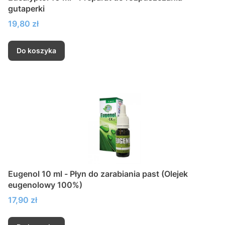
gutaperki
Cena
19,80 zł
Do koszyka
Eugenol 10 ml - Płyn do zarabiania past (Olejek
eugenolowy 100%)
Cena
17,90 zł