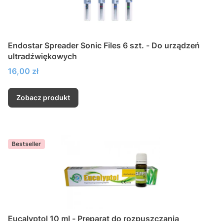
Endostar Spreader Sonic Files 6 szt. - Do urządzeń
ultradźwiękowych
Cena
16,00 zł
Zobacz produkt
Bestseller
Eucalyptol 10 ml - Preparat do rozpuszczania