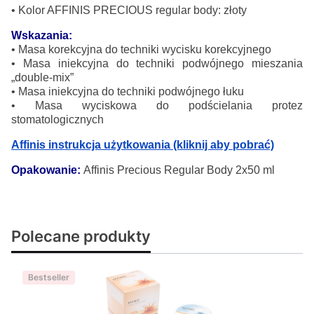
•
Kolor AFFINIS PRECIOUS regular body: złoty
Wskazania:
•
Masa korekcyjna do techniki wycisku korekcyjnego
•
Masa iniekcyjna do techniki podwójnego mieszania
„do
uble-mix”
•
Masa iniekcyjna do techniki podwójnego łuku
•
Masa wyciskowa do podścielania protez
stomatologicznych
Affinis instrukcja użytkowania (kliknij aby pobrać)
Opakowanie:
Affinis Precious Regular Body 2x50 ml
Polecane produkty
Bestseller