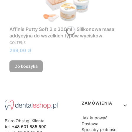
Affinis Putty Soft 2 x 300ml - Silikonowa masa
addycyjna do wszelkich typów wycisków
PRODUCENT
COLTENE
Cena
269,00 zł
Do koszyka
Linki w stopce
ZAMÓWIENIA
Jak kupować
Biuro Obsługi Klienta
Dostawa
tel. +48 601 685 590
Sposoby płatności