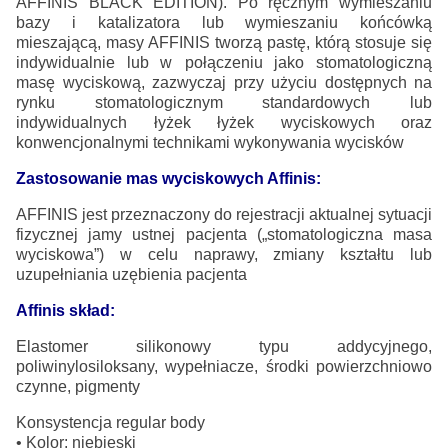
AFFINIS BLACK EDITION). Po ręcznym wymieszaniu
bazy i
katali
zatora lub wymieszaniu końcówką
mieszającą, masy AFFINIS
tworzą pastę, którą stosuje się
indywidualnie lub w
połączeniu
jako stomatologiczną
masę wyciskową, zazwyczaj przy użyciu
dostępnych na
rynku stomatologicznym standardowych lub
in
dywidualnych łyżek łyżek wyciskowych oraz
konwencjonalnymi
technikami wykonywania wycisków
Zastosowanie mas wyciskowych Affinis:
AFFINIS jest przeznaczony do rejestracji aktualnej sytu
acji
fizycznej jamy ustnej pacjenta („stomatologiczna masa
wyci
skowa”) w
celu naprawy, zmiany kształtu lub
uzupełniania uzę
bienia pacjenta
Affinis skład:
Elastomer silikonowy typu addycyjnego,
poliwinylosiloksany,
wypełniacze, środki powierzchniowo
czynne, pigmenty
Konsystencja regular body
•
Kolor: niebieski