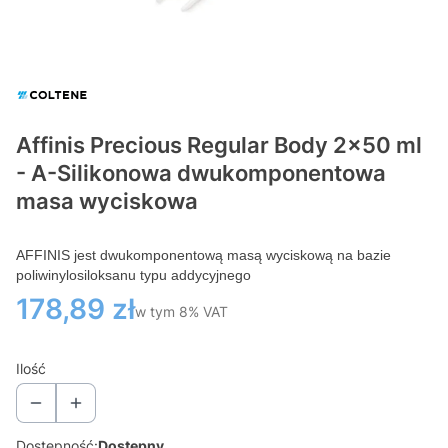
Affinis Precious Regular Body 2x50 ml
- A-Silikonowa dwukomponentowa
masa wyciskowa
AFFINIS jest dwukomponentową masą wyciskową na bazie
poli
winylosiloksanu typu addycyjnego
Cena
178,89 zł
w tym 8% VAT
w tym
8%
VAT
Ilość
Dostępność:
Dostępny