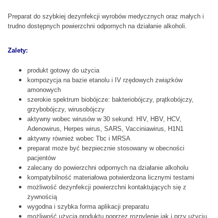
Preparat do szybkiej dezynfekcji wyrobów medycznych oraz małych i
trudno dostępnych powierzchni odpornych na działanie alkoholi.
Zalety:
produkt gotowy do użycia
kompozycja na bazie etanolu i IV rzędowych związków
amonowych
szerokie spektrum biobójcze: bakteriobójczy, prątkobójczy,
grzybobójczy, wirusobójczy
aktywny wobec wirusów w 30 sekund: HIV, HBV, HCV,
Adenowirus, Herpes wirus, SARS, Vacciniawirus, H1N1
aktywny również wobec Tbc i MRSA
preparat może być bezpiecznie stosowany w obecności
pacjentów
zalecany do powierzchni odpornych na działanie alkoholu
kompatybilność materiałowa potwierdzona licznymi testami
możliwość dezynfekcji powierzchni kontaktujących się z
żywnością
wygodna i szybka forma aplikacji preparatu
możliwość użycia produktu poprzez rozpylenie jak i przy użyciu