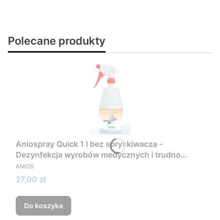
Polecane produkty
Aniospray Quick 1 l bez spryskiwacza -
Dezynfekcja wyrobów medycznych i trudno
PRODUCENT
dostępnych miejsc
ANIOS
Cena
27,00 zł
Do koszyka