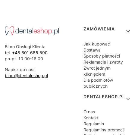
Linki w stopce
ZAMÓWIENIA
Jak kupować
Biuro Obsługi Klienta
Dostawa
tel. +48 601 685 590
Sposoby płatności
pn-pt. 10.00-16.00
Reklamacje i zwroty
Zwrot jednym
Napisz do nas:
kliknięciem
biuro@dentaleshop.pl
Dla podmiotów
publicznych
DENTALESHOP.PL
O nas
Kontakt
Regulamin
Regulaminy promocji