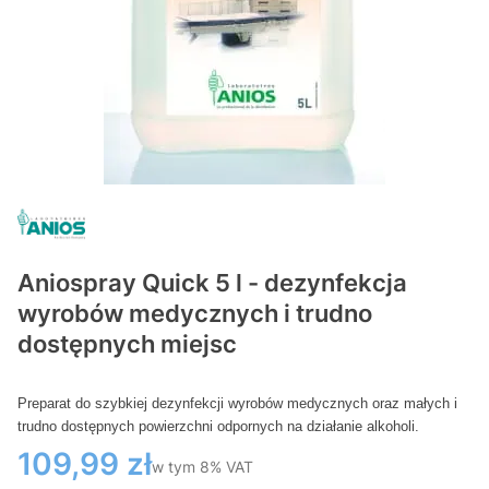
Aniospray Quick 5 l - dezynfekcja
wyrobów medycznych i trudno
dostępnych miejsc
Preparat do szybkiej dezynfekcji wyrobów medycznych oraz małych i
trudno dostępnych powierzchni odpornych na działanie alkoholi.
Cena
109,99 zł
w tym 8% VAT
w tym
8%
VAT