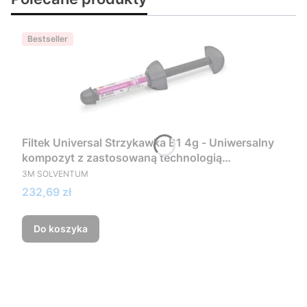
Bestseller
Filtek Universal Strzykawka B1 4g - Uniwersalny
kompozyt z zastosowaną technologią
PRODUCENT
NaturalMatch
3M SOLVENTUM
Cena
232,69 zł
Do koszyka