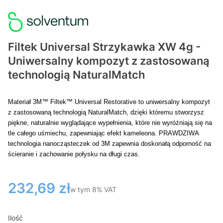
Filtek Universal Strzykawka XW 4g -
Uniwersalny kompozyt z zastosowaną
technologią NaturalMatch
Materiał 3M™ Filtek™ Universal Restorative to uniwersalny kompozyt
z zastosowaną technologią NaturalMatch, dzięki któremu stworzysz
piękne, naturalnie wyglądające wypełnienia, które nie wyróżniają się na
tle całego uśmiechu, zapewniając efekt kameleona. PRAWDZIWA
technologia nanocząsteczek od 3M zapewnia doskonałą odporność na
ścieranie i zachowanie połysku na długi czas.
Cena
232,69 zł
w tym 8% VAT
w tym
8%
VAT
Ilość