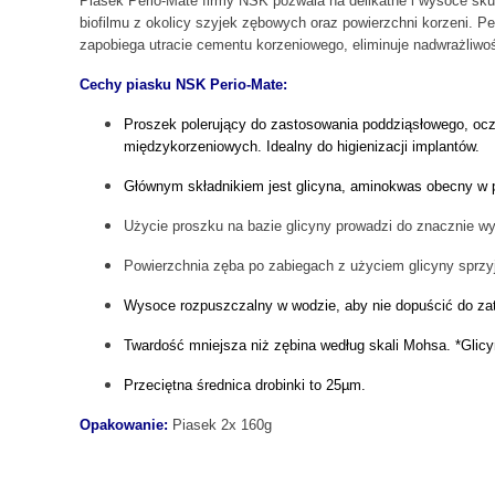
Piasek Perio-Mate firmy NSK pozwala na delikatne i wysoce sku
biofilmu z okolicy szyjek zębowych oraz powierzchni korzeni. P
zapobiega utracie cementu korzeniowego, eliminuje nadwrażliw
Cechy piasku NSK Perio-Mate:
Proszek polerujący do zastosowania poddziąsłowego, ocz
międzykorzeniowych. Idealny do higienizacji implantów.
Głównym składnikiem jest glicyna, aminokwas obecny w p
Użycie proszku na bazie glicyny prowadzi do znacznie wyżs
Powierzchnia zęba po zabiegach z użyciem glicyny sprzyj
Wysoce rozpuszczalny w wodzie, aby nie dopuścić do zat
Twardość mniejsza niż zębina według skali Mohsa. *Glicy
Przeciętna średnica drobinki to 25µm.
Opakowanie:
Piasek 2x 160g