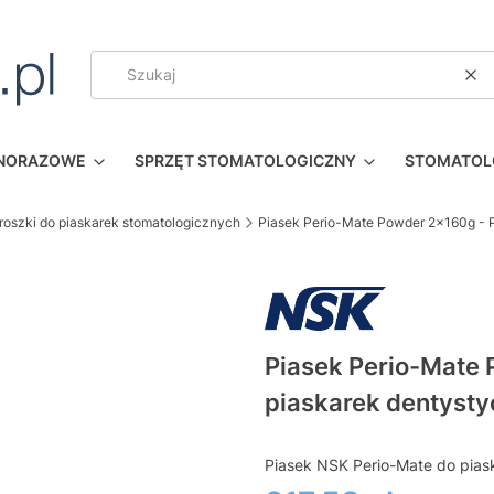
Wy
DNORAZOWE
SPRZĘT STOMATOLOGICZNY
STOMATOL
roszki do piaskarek stomatologicznych
Piasek Perio-Mate Powder 2x160g - 
Piasek Perio-Mate 
piaskarek dentyst
Piasek NSK Perio-Mate do pias