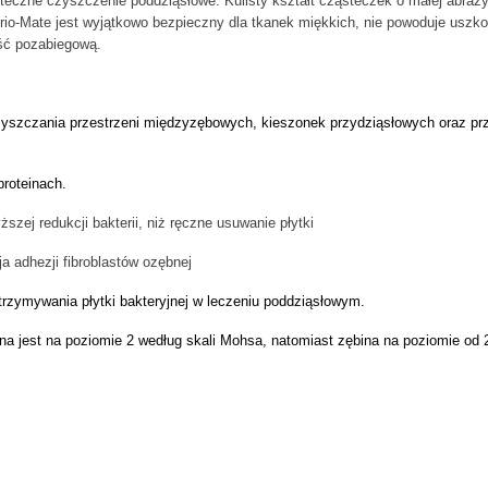
teczne czyszczenie poddziąsłowe. Kulisty kształt cząsteczek o małej abraz
erio-Mate jest wyjątkowo bezpieczny dla tkanek miękkich, nie powoduje uszko
ość pozabiegową.
yszczania przestrzeni międzyzębowych, kieszonek przydziąsłowych oraz prz
roteinach.
zej redukcji bakterii, niż ręczne usuwanie płytki
a adhezji fibroblastów ozębnej
rzymywania płytki bakteryjnej w leczeniu poddziąsłowym.
na jest na poziomie 2 według skali Mohsa, natomiast zębina na poziomie od 2