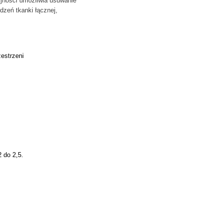
yjności umożliwia usuwanie
dzeń tkanki łącznej,
estrzeni
 do 2,5.