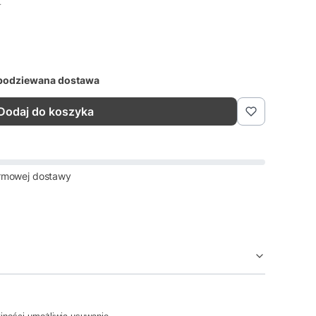
T
T
podziewana dostawa
Dodaj do koszyka
rmowej dostawy