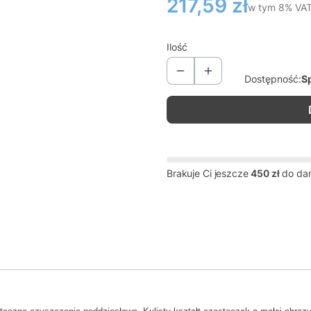
Cena
217,59 zł
w tym 8% VA
w tym
8%
VA
Ilość
Dostępność:
S
Brakuje Ci jeszcze
450 zł
do da