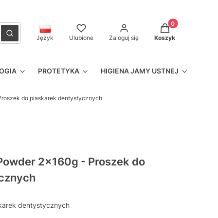
Produkty w kosz
czyść
Szukaj
Język
Ulubione
Zaloguj się
Koszyk
OGIA
PROTETYKA
HIGIENA JAMY USTNEJ
Proszek do piaskarek dentystycznych
Powder 2x160g - Proszek do
ycznych
karek dentystycznych