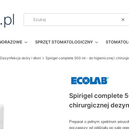
Wy
DNORAZOWE
SPRZĘT STOMATOLOGICZNY
STOMATOL
Dezynfekcja skóry i dłoni
Spirigel complete 500 ml - do higienicznej i chirurg
Spirigel complete 5
chirurgicznej dezyn
Preparat o pełnym spektrum wiruso
począwszy od oddziału po salę ope