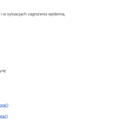
i w sytuacjach zagrożenia epidemią.
rynę
brać)
brać)