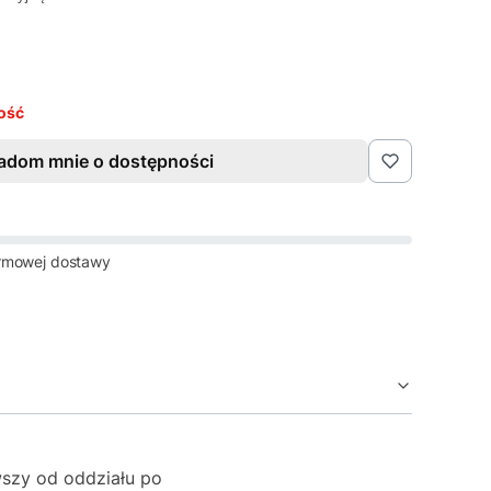
ość
adom mnie o dostępności
rmowej dostawy
szy od oddziału po