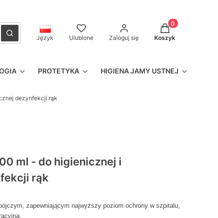
Produkty w kosz
czyść
Szukaj
Język
Ulubione
Zaloguj się
Koszyk
OGIA
PROTETYKA
HIGIENA JAMY USTNEJ
icznej dezynfekcji rąk
00 ml - do higienicznej i
fekcji rąk
bójczym, zapewniającym najwyższy poziom ochrony w szpitalu,
racyjną.