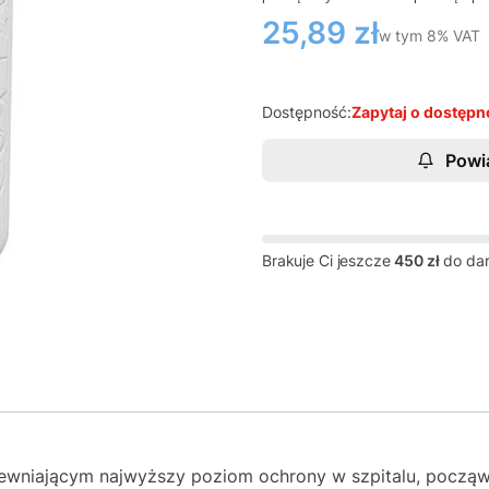
Cena
25,89 zł
w tym 8% VAT
w tym
8%
VAT
Dostępność:
Zapytaj o dostępn
Powi
Brakuje Ci jeszcze
450 zł
do da
ewniającym najwyższy poziom ochrony w szpitalu, począw