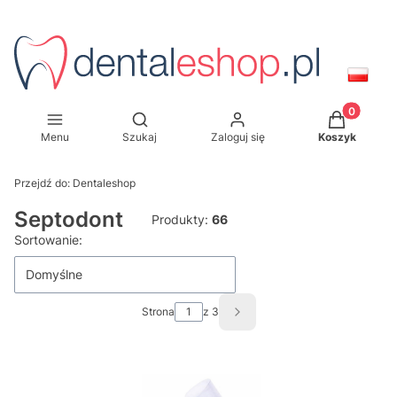
Produkty w
Otwórz wyszukiwarkę
Menu
Szukaj
Zaloguj się
Koszyk
Przejdź do:
Dentaleshop
Septodont
Produkty:
66
Lista produktów
Sortowanie:
Domyślne
Strona
z 3
Następne produkty