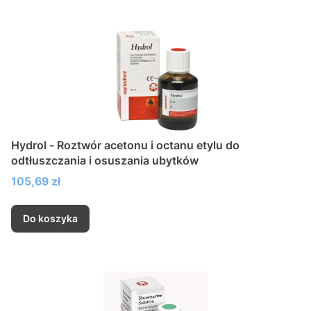
Hydrol - Roztwór acetonu i octanu etylu do
odtłuszczania i osuszania ubytków
Cena
105,69 zł
Do koszyka