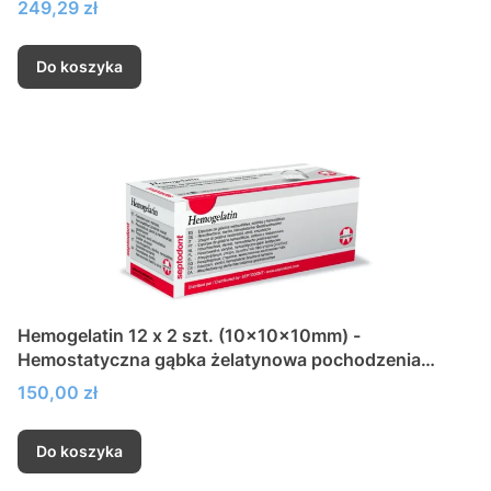
Cena
249,29 zł
Do koszyka
Hemogelatin 12 x 2 szt. (10x10x10mm) -
Hemostatyczna gąbka żelatynowa pochodzenia
wieprzowego
Cena
150,00 zł
Do koszyka