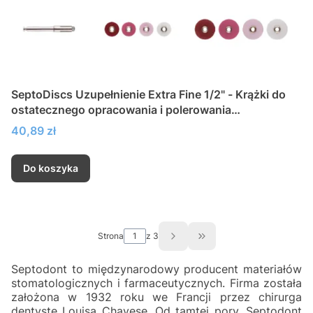
SeptoDiscs Uzupełnienie Extra Fine 1/2" - Krążki do
ostatecznego opracowania i polerowania
kompozytów
Cena
40,89 zł
Do koszyka
Strona
z 3
Przejdź do ostatniej st
Septodont to międzynarodowy producent materiałów
stomatologicznych i farmaceutycznych. Firma została
założona w 1932 roku we Francji przez chirurga
dentystę Louisa Chayese. Od tamtej pory, Septodont