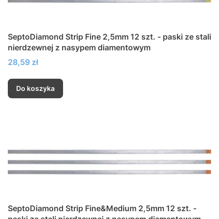
SeptoDiamond Strip Fine 2,5mm 12 szt. - paski ze stali
nierdzewnej z nasypem diamentowym
Cena
28,59 zł
Do koszyka
SeptoDiamond Strip Fine&Medium 2,5mm 12 szt. -
paski ze stali nierdzewnej z nasypem diamentowym